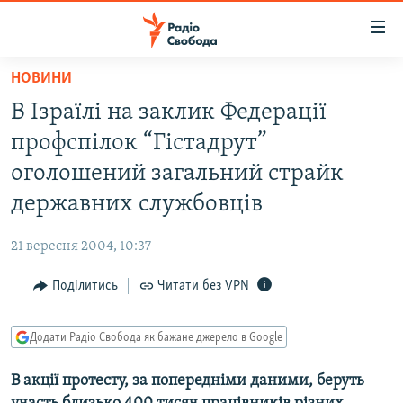
Доступність
посилання
Перейти
НОВИНИ
до
РАДІО СВОБОДА – 70 РОКІВ
В Ізраїлі на заклик Федерації
основного
ВСЕ ЗА ДОБУ
матеріалу
профспілок “Гістадрут”
СТАТТІ
Перейти
оголошений загальний страйк
до
ВІЙНА
ПОЛІТИКА
державних службовців
основної
РОСІЙСЬКА «ФІЛЬТРАЦІЯ»
ЕКОНОМІКА
навігації
21 вересня 2004, 10:37
Перейти
ДОНБАС.РЕАЛІЇ
СУСПІЛЬСТВО
до
Поділитись
Читати без VPN
КРИМ.РЕАЛІЇ
КУЛЬТУРА
пошуку
ТИ ЯК?
СПОРТ
Додати Радіо Свобода як бажане джерело в Google
СХЕМИ
УКРАЇНА
В акції протесту, за попередніми даними, беруть
КИТАЙ.ВИКЛИКИ
СВІТ