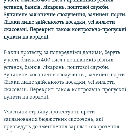
участь близько 400 тисяч працівників різних
МУЛЬТИМЕДІА
установ, банків, лікарень, поштової служби.
Зупинене залізничне сполучення, зачинені порти.
ФОТО
Літаки лише здійснюють посадки, усі вильоти
СПЕЦПРОЄКТИ
скасовані. Перекриті також контрольно-пропускні
пункти на кордоні.
ПОДКАСТИ
В акції протесту, за попередніми даними, беруть
КРИМ РЕАЛІЇ
участь близько 400 тисяч працівників різних
РУС
установ, банків, лікарень, поштової служби.
УКР
Зупинене залізничне сполучення, зачинені порти.
Літаки лише здійснюють посадки, усі вильоти
КТАТ
скасовані. Перекриті також контрольно-пропускні
пункти на кордоні.
ДОЛУЧАЙСЯ!
Учасники страйку протестують проти
запланованих бюджетних скорочень, які
призведуть до зменшення зарплат і скорочення