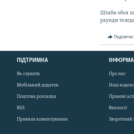
Штаби обох п
раунди теледе
Поділитис
КРИМ РЕАЛІЇ
РУС
ПІДТРИМКА
ІНФОРМА
УКР
КТАТ
Як слухати
Про нас
Мобільний додаток
Наш кодек
ДОЛУЧАЙСЯ!
Поштова розсилка
Правові ас
RSS
Вакансії
Правила коментування
Зворотний 
Усі сайти RFE/RL