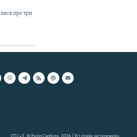
лися про три
UTC+3
© Радіо Свобода, 2026 | Усі права застережено.