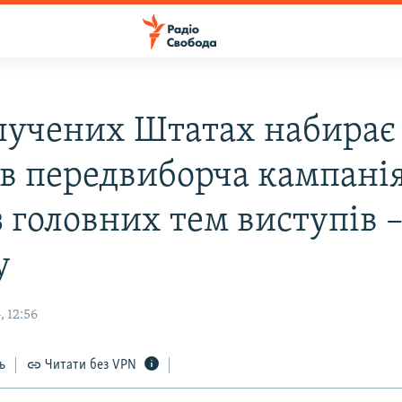
лучених Штатах набирає
ів передвиборча кампанія
 головних тем виступів –
у
 12:56
ь
Читати без VPN