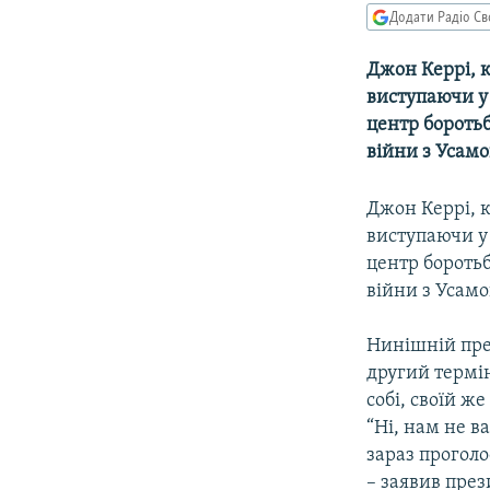
МУЛЬТИМЕДІА
Додати Радіо Св
ФОТО
Джон Керрі, к
СПЕЦПРОЄКТИ
виступаючи у
ПОДКАСТИ
центр боротьб
війни з Усам
Джон Керрі, к
виступаючи у
центр боротьб
війни з Усам
Нинішній пре
другий термі
собі, своїй ж
“Ні, нам не в
зараз проголо
– заявив пре