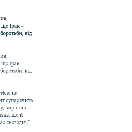
вив,
 що Ірак –
 боротьби, від
вив,
 що Ірак –
 боротьби, від
тією на
нт суперечить
ку, вирішив:
азав, що й
мо сьогодні,”