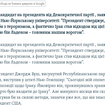
обода як бажане джерело в Google
андидат на президента від Демократичної партії , зая
 Нью-Йоркському університеті: “Президент стверджує,
и з тероризмом, а фактично Ірак став відходом від цієї
ою бін Ладеном – головним нашим ворогом”.
андидат на президента від Демократичної партії , зая
 Нью-Йоркському університеті: “Президент стверджує,
и з тероризмом, а фактично Ірак став відходом від цієї
ою бін Ладеном – головним нашим ворогом”.
зидент Джордж Буш, висунутий Республіканською пар
н, виступив у штаті Нью-Гемпшир: “Сьогодні мій опоне
е позиції щодо Іраку. Ймовірно він, прокинувшись зран
арто було входити до Іраку”. Але минулого місяця він ск
сував би за силові методи, знаючи уже все, що ми знає
зидент США.