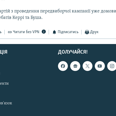
артій з проведення передвиборчої кампанії уже домови
батів Керрі та Буша.
ь
Читати без VPN
Підписатись
Друк
ЦІЯ
ДОЛУЧАЙСЯ!
с
пекти
зв'язок