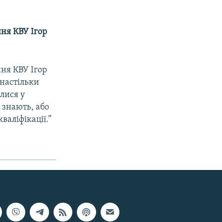
ння КВУ Ігор
ння КВУ Ігор
 настільки
лися у
 знають, або
валіфікації.”