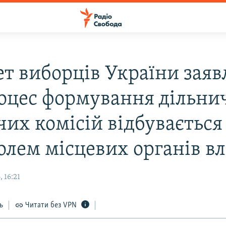
ет виборців України заяв
оцес формування дільни
их комісій відбувається
олем місцевих органів в
 16:21
ь
Читати без VPN