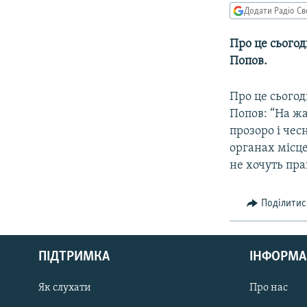
МУЛЬТИМЕДІА
Додати Радіо Св
ФОТО
Про це сьогод
СПЕЦПРОЄКТИ
Попов.
ПОДКАСТИ
Про це сьогод
Попов: “На жа
прозоро і чес
органах місце
не хочуть пра
Поділитис
КРИМ РЕАЛІЇ
РУС
ПІДТРИМКА
ІНФОРМА
УКР
КТАТ
Як слухати
Про нас