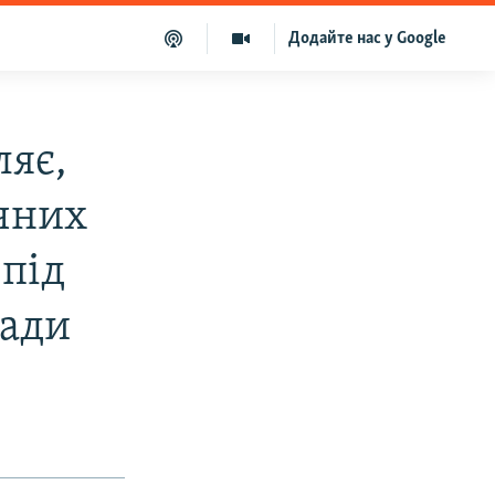
Додайте нас у Google
ляє,
чних
 під
лади