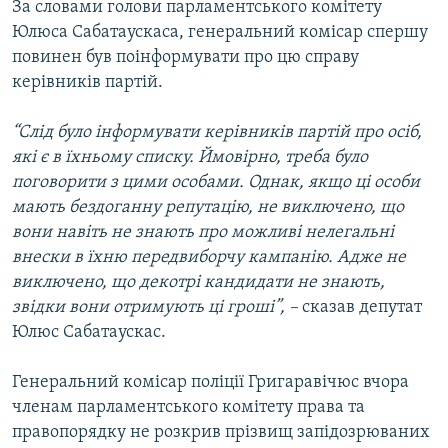
За словами голови парламентського комітету
Юлюса Сабатаускаса, генеральний комісар спершу
повинен був поінформувати про цю справу
керівників партій.
“Слід було інформувати керівників партій про осіб,
які є в їхньому списку. Ймовірно, треба було
поговорити з цими особами. Однак, якщо ці особи
мають бездоганну репутацію, не виключено, що
вони навіть не знають про можливі нелегальні
внески в їхню передвиборчу кампанію. Адже не
виключено, що декотрі кандидати не знають,
звідки вони отримують ці гроші”, –
сказав депутат
Юлюс Сабатаускас.
Генеральний комісар поліції Григаравічюс вчора
членам парламентського комітету права та
правопорядку не розкрив прізвищ запідозрюваних