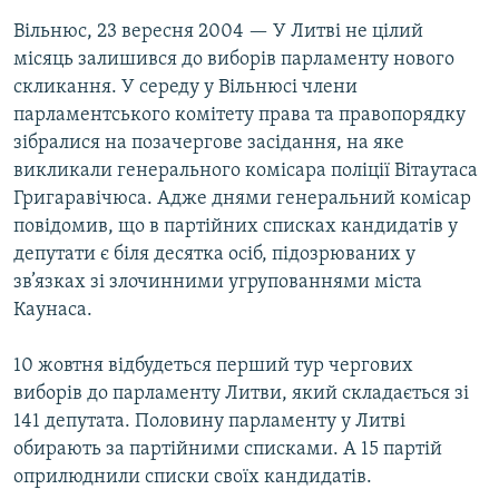
МУЛЬТИМЕДІА
Вільнюс, 23 вересня 2004 — У Литві не цілий
місяць залишився до виборів парламенту нового
ФОТО
скликання. У середу у Вільнюсі члени
СПЕЦПРОЄКТИ
парламентського комітету права та правопорядку
ПОДКАСТИ
зібралися на позачергове засідання, на яке
викликали генерального комісара поліції Вітаутаса
Григаравічюса. Адже днями генеральний комісар
КРИМ РЕАЛІЇ
повідомив, що в партійних списках кандидатів у
РУС
депутати є біля десятка осіб, підозрюваних у
УКР
зв’язках зі злочинними угрупованнями міста
Каунаса.
КТАТ
10 жовтня відбудеться перший тур чергових
ДОЛУЧАЙСЯ!
виборів до парламенту Литви, який складається зі
141 депутата. Половину парламенту у Литві
обирають за партійними списками. А 15 партій
оприлюднили списки своїх кандидатів.