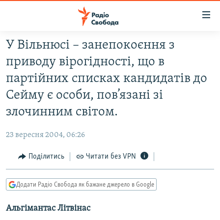
Доступність
посилання
Перейти
У Вільнюсі – занепокоєння з
до
РАДІО СВОБОДА – 70 РОКІВ
приводу вірогідності, що в
основного
ВСЕ ЗА ДОБУ
матеріалу
партійних списках кандидатів до
СТАТТІ
Перейти
Сейму є особи, пов’язані зі
до
ВІЙНА
ПОЛІТИКА
злочинним світом.
основної
РОСІЙСЬКА «ФІЛЬТРАЦІЯ»
ЕКОНОМІКА
навігації
23 вересня 2004, 06:26
Перейти
ДОНБАС.РЕАЛІЇ
СУСПІЛЬСТВО
до
Поділитись
Читати без VPN
КРИМ.РЕАЛІЇ
КУЛЬТУРА
пошуку
ТИ ЯК?
СПОРТ
Додати Радіо Свобода як бажане джерело в Google
СХЕМИ
УКРАЇНА
Альгімантас Літвінас
КИТАЙ.ВИКЛИКИ
СВІТ