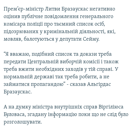
Усі сайти RFE/RL
Прем’єр-міністр Литви Бразаускас негативно
оцінив публічне повідомлення генерального
комісара поліції про таємний список осіб,
підозрюваних у кримінальній діяльності, які,
мовляв, балотуються у депутати Сейму.
“Я вважаю, подібний список та докази треба
передати Центральній виборчій комісії і також
треба вжити необхідних заходів у тій справі. У
нормальній державі так треба робити, а не
займатися пропагандою” - сказав Альгірдас
Бразаускас.
А на думку міністра внутрішніх справ Віргіліюса
Буловаса, згадану інформацію поки що не слід було
розголошувати.