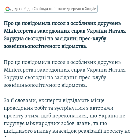
МУЛЬТИМЕДІА
Додати Радіо Свобода як бажане джерело в Google
ФОТО
Про це повідомила посол з особливих доручень
СПЕЦПРОЄКТИ
Міністерства закордонних справ України Наталя
ПОДКАСТИ
Зарудна сьогодні на засіданні прес-клубу
зовнішньополітичного відомства.
КРИМ РЕАЛІЇ
Про це повідомила посол з особливих доручень
РУС
Міністерства закордонних справ України Наталя
УКР
Зарудна сьогодні на засіданні прес-клубу
КТАТ
зовнішньополітичного відомства.
За її словами, експерти відвідають місце
ДОЛУЧАЙСЯ!
проведення робіт та зустрінуться з авторами
проекту з тим, щоб переконатися, що Україна не
порушує міжнародних зобов''язань, та що
шкідливого впливу внаслідок реалізації проекту не