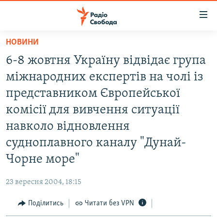
Доступність
посилання
Перейти
НОВИНИ
до
РАДІО СВОБОДА – 70 РОКІВ
6-8 жовтня Україну відвідає група
основного
ВСЕ ЗА ДОБУ
матеріалу
міжнародних експертів на чолі із
СТАТТІ
Перейти
представником Європейської
до
ВІЙНА
ПОЛІТИКА
комісії для вивчення ситуації
основної
РОСІЙСЬКА «ФІЛЬТРАЦІЯ»
ЕКОНОМІКА
навігації
навколо відновлення
Перейти
ДОНБАС.РЕАЛІЇ
СУСПІЛЬСТВО
судноплавного каналу "Дунай-
до
КРИМ.РЕАЛІЇ
КУЛЬТУРА
Чорне море"
пошуку
ТИ ЯК?
СПОРТ
23 вересня 2004, 18:15
СХЕМИ
УКРАЇНА
Поділитись
Читати без VPN
КИТАЙ.ВИКЛИКИ
СВІТ