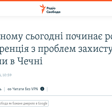
зному сьогодні починає р
ренція з проблем захист
и в Чечні
, 10:59
ь
Читати без VPN
обода як бажане джерело в Google