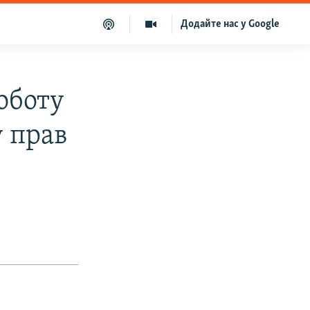
Додайте нас у Google
оботу
у прав