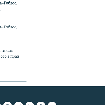
ь-Роблес,
,
ь-Роблес,
,
асникам
ого з прав