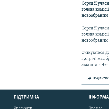
МУЛЬТИМЕДІА
Серед її учас
ФОТО
голова комісі
новообраний 
СПЕЦПРОЄКТИ
ПОДКАСТИ
Серед її учас
голова комісі
новообраний 
Очікуються д
зустрічі має
людини в Чечн
Поділитис
КРИМ РЕАЛІЇ
РУС
ПІДТРИМКА
ІНФОРМА
УКР
КТАТ
Як слухати
Про нас