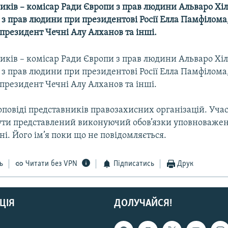
ників – комісар Ради Європи з прав людини Альваро Хіл
ї з прав людини при президентові Росії Елла Памфілома
президент Чечні Алу Алханов та інші.
ників – комісар Ради Європи з прав людини Альваро Хіл
ї з прав людини при президентові Росії Елла Памфілома
президент Чечні Алу Алханов та інші.
оповіді представників правозахисних організацій. Уч
 бути представлений виконуючий обов’язки уповноважен
і. Його ім’я поки що не повідомляється.
ь
Читати без VPN
Підписатись
Друк
ЦІЯ
ДОЛУЧАЙСЯ!