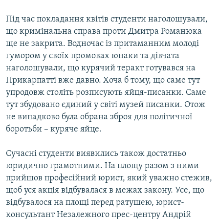
Під час покладання квітів студенти наголошували,
що кримінальна справа проти Дмитра Романюка
ще не закрита. Водночас із притаманним молоді
гумором у своїх промовах юнаки та дівчата
наголошували, що курячий теракт готувався на
Прикарпатті вже давно. Хоча б тому, що саме тут
упродовж століть розписують яйця-писанки. Саме
тут збудовано єдиний у світі музей писанки. Отож
не випадково була обрана зброя для політичної
боротьби – куряче яйце.
Сучасні студенти виявились також достатньо
юридично грамотними. На площу разом з ними
прийшов професійний юрист, який уважно стежив,
щоб уся акція відбувалася в межах закону. Усе, що
відбувалося на площі перед ратушею, юрист-
консультант Незалежного прес-центру Андрій