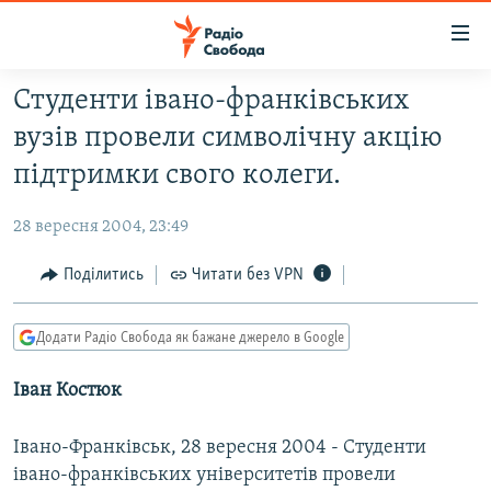
Доступність
посилання
Перейти
Студенти івано-франківських
до
РАДІО СВОБОДА – 70 РОКІВ
вузів провели символічну акцію
основного
ВСЕ ЗА ДОБУ
матеріалу
підтримки свого колеги.
СТАТТІ
Перейти
до
28 вересня 2004, 23:49
ВІЙНА
ПОЛІТИКА
основної
РОСІЙСЬКА «ФІЛЬТРАЦІЯ»
Поділитись
Читати без VPN
ЕКОНОМІКА
навігації
Перейти
ДОНБАС.РЕАЛІЇ
СУСПІЛЬСТВО
до
Додати Радіо Свобода як бажане джерело в Google
КРИМ.РЕАЛІЇ
КУЛЬТУРА
пошуку
Іван Костюк
ТИ ЯК?
СПОРТ
СХЕМИ
УКРАЇНА
Івано-Франківськ, 28 вересня 2004 - Студенти
КИТАЙ.ВИКЛИКИ
СВІТ
івано-франківських університетів провели