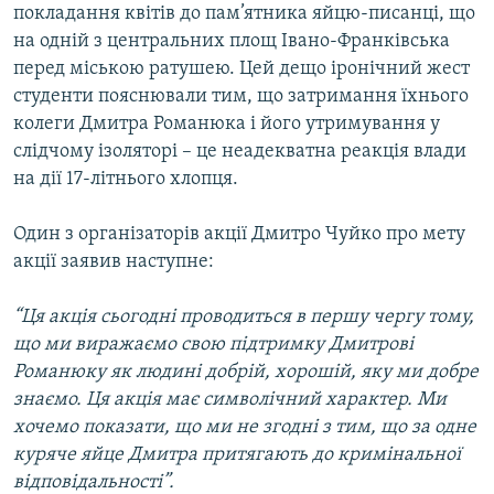
покладання квітів до пам’ятника яйцю-писанці, що
Усі сайти RFE/RL
на одній з центральних площ Івано-Франківська
перед міською ратушею. Цей дещо іронічний жест
студенти пояснювали тим, що затримання їхнього
колеги Дмитра Романюка і його утримування у
слідчому ізоляторі – це неадекватна реакція влади
на дії 17-літнього хлопця.
Один з організаторів акції Дмитро Чуйко про мету
акції заявив наступне:
“Ця акція сьогодні проводиться в першу чергу тому,
що ми виражаємо свою підтримку Дмитрові
Романюку як людині добрій, хорошій, яку ми добре
знаємо. Ця акція має символічний характер. Ми
хочемо показати, що ми не згодні з тим, що за одне
куряче яйце Дмитра притягають до кримінальної
відповідальності”.