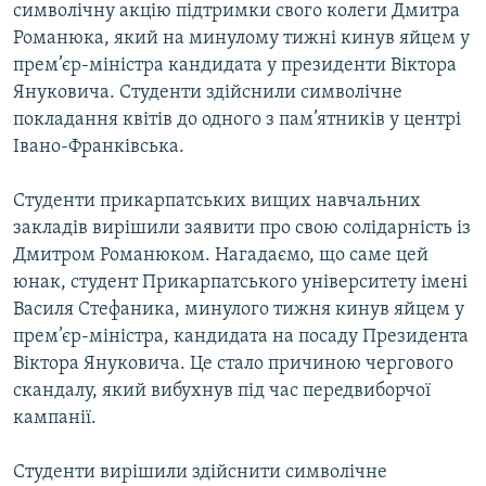
символічну акцію підтримки свого колеги Дмитра
МУЛЬТИМЕДІА
Романюка, який на минулому тижні кинув яйцем у
ФОТО
прем’єр-міністра кандидата у президенти Віктора
Януковича. Студенти здійснили символічне
СПЕЦПРОЄКТИ
покладання квітів до одного з пам’ятників у центрі
ПОДКАСТИ
Івано-Франківська.
КРИМ РЕАЛІЇ
Студенти прикарпатських вищих навчальних
РУС
закладів вирішили заявити про свою солідарність із
Дмитром Романюком. Нагадаємо, що саме цей
УКР
юнак, студент Прикарпатського університету імені
КТАТ
Василя Стефаника, минулого тижня кинув яйцем у
прем’єр-міністра, кандидата на посаду Президента
ДОЛУЧАЙСЯ!
Віктора Януковича. Це стало причиною чергового
скандалу, який вибухнув під час передвиборчої
кампанії.
Студенти вирішили здійснити символічне