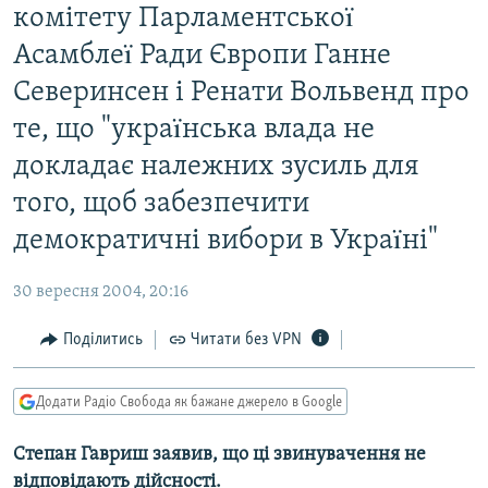
комiтету Парламентськоï
МУЛЬТИМЕДІА
Асамблеï Ради Європи Ганне
ФОТО
Северинсен i Ренати Вольвенд про
СПЕЦПРОЄКТИ
те, що "украïнська влада не
ПОДКАСТИ
докладає належних зусиль для
КРИМ РЕАЛІЇ
того, щоб забезпечити
РУС
демократичнi вибори в Украïнi"
УКР
30 вересня 2004, 20:16
КТАТ
Поділитись
Читати без VPN
ДОЛУЧАЙСЯ!
Додати Радіо Свобода як бажане джерело в Google
Степан Гавриш заявив, що ці звинувачення не
відповідають дійсності.