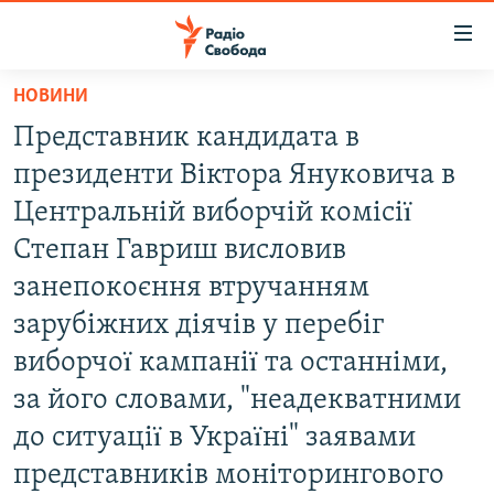
Доступність
посилання
Перейти
НОВИНИ
до
РАДІО СВОБОДА – 70 РОКІВ
Представник кандидата в
основного
ВСЕ ЗА ДОБУ
матеріалу
президенти Вiктора Януковича в
СТАТТІ
Перейти
Центральнiй виборчiй комiсiï
до
ВІЙНА
ПОЛІТИКА
Степан Гавриш висловив
основної
РОСІЙСЬКА «ФІЛЬТРАЦІЯ»
ЕКОНОМІКА
навігації
занепокоєння втручанням
Перейти
ДОНБАС.РЕАЛІЇ
СУСПІЛЬСТВО
зарубiжних дiячiв у перебiг
до
КРИМ.РЕАЛІЇ
КУЛЬТУРА
виборчоï кампанiï та останнiми,
пошуку
ТИ ЯК?
за його словами, "неадекватними
СПОРТ
до ситуацiï в Украïнi" заявами
СХЕМИ
УКРАЇНА
представникiв монiторингового
КИТАЙ.ВИКЛИКИ
СВІТ