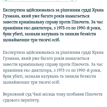
МУЛЬТИМЕДІА
Експертиза здійснювалась за рішенням судді Хуана
ФОТО
Гузмана, який уже багато років намагається
СПЕЦПРОЄКТИ
завести кримінальну справу проти Піночета. За час
правління екс-диктатора, з 1973-го по 1990-й роки,
ПОДКАСТИ
були убиті, зазнали катувань та зникли безвісти
щонайменше три тисячі осіб.
КРИМ РЕАЛІЇ
РУС
Експертиза здійснювалась за рішенням судді Хуана
УКР
Гузмана, який уже багато років намагається
завести кримінальну справу проти Піночета. За час
КТАТ
правління екс-диктатора, з 1973-го по 1990-й роки,
були убиті, зазнали катувань та зникли безвісти
ДОЛУЧАЙСЯ!
щонайменше три тисячі осіб.
Верховний суд Чилі місяць тому позбавив Піночета
судового імунітету.