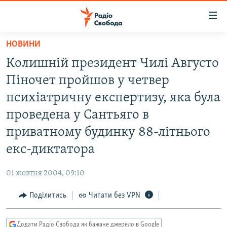
Доступність
посилання
Перейти
НОВИНИ
до
РАДІО СВОБОДА – 70 РОКІВ
Колишній президент Чилі Августо
основного
ВСЕ ЗА ДОБУ
матеріалу
Піночет пройшов у четвер
СТАТТІ
Перейти
психіатричну експертизу, яка була
до
ВІЙНА
ПОЛІТИКА
проведена у Сантьяго в
основної
РОСІЙСЬКА «ФІЛЬТРАЦІЯ»
ЕКОНОМІКА
навігації
приватному будинку 88-літнього
Перейти
ДОНБАС.РЕАЛІЇ
СУСПІЛЬСТВО
екс-диктатора
до
КРИМ.РЕАЛІЇ
КУЛЬТУРА
пошуку
01 жовтня 2004, 09:10
ТИ ЯК?
СПОРТ
Поділитись
Читати без VPN
СХЕМИ
УКРАЇНА
КИТАЙ.ВИКЛИКИ
СВІТ
Додати Радіо Свобода як бажане джерело в Google