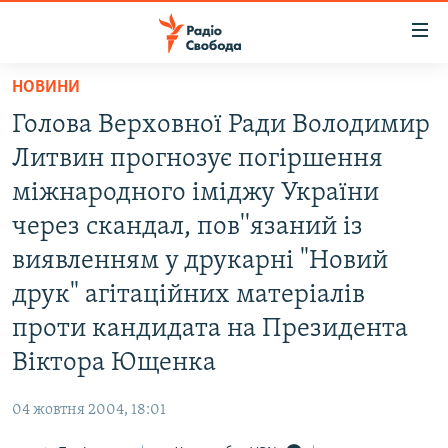
Доступність
посилання
Перейти
НОВИНИ
до
РАДІО СВОБОДА – 70 РОКІВ
Голова Верховної Ради Володимир
основного
ВСЕ ЗА ДОБУ
матеріалу
Литвин прогнозує погіршення
СТАТТІ
Перейти
міжнародного іміджу України
до
ВІЙНА
ПОЛІТИКА
через скандал, пов''язаний із
основної
РОСІЙСЬКА «ФІЛЬТРАЦІЯ»
ЕКОНОМІКА
навігації
виявленням у друкарні "Новий
Перейти
ДОНБАС.РЕАЛІЇ
СУСПІЛЬСТВО
друк" агітаційних матеріалів
до
КРИМ.РЕАЛІЇ
КУЛЬТУРА
проти кандидата на Президента
пошуку
ТИ ЯК?
Віктора Ющенка
СПОРТ
СХЕМИ
УКРАЇНА
04 жовтня 2004, 18:01
КИТАЙ.ВИКЛИКИ
СВІТ