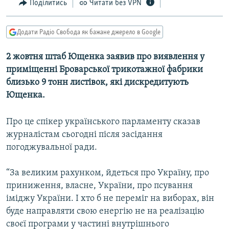
Поділитись
Читати без VPN
МУЛЬТИМЕДІА
ФОТО
Додати Радіо Свобода як бажане джерело в Google
СПЕЦПРОЄКТИ
2 жовтня штаб Ющенка заявив про виявлення у
ПОДКАСТИ
приміщенні Броварської трикотажної фабрики
близько 9 тонн листівок, які дискредитують
КРИМ РЕАЛІЇ
Ющенка.
РУС
Про це спікер українського парламенту сказав
УКР
журналістам сьогодні після засідання
КТАТ
погоджувальної ради.
ДОЛУЧАЙСЯ!
“За великим рахунком, йдеться про Україну, про
приниження, власне, України, про псування
іміджу України. І хто б не переміг на виборах, він
буде направляти свою енергію не на реалізацію
своєї програми у частині внутрішнього