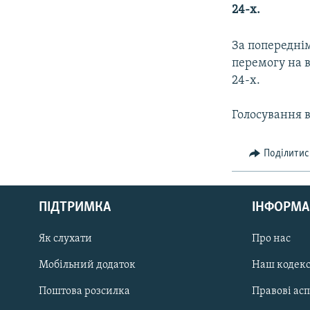
МУЛЬТИМЕДІА
24-х.
ФОТО
За попередні
СПЕЦПРОЄКТИ
перемогу на в
ПОДКАСТИ
24-х.
Голосування в
Поділитис
КРИМ РЕАЛІЇ
РУС
ПІДТРИМКА
ІНФОРМА
УКР
КТАТ
Як слухати
Про нас
Мобільний додаток
Наш кодек
ДОЛУЧАЙСЯ!
Поштова розсилка
Правові ас