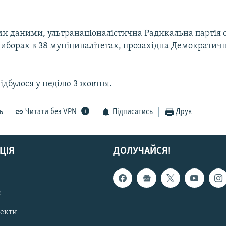
ми даними, ультранаціоналістична Радикальна партія
иборах в 38 муніципалітетах, прозахідна Демократична
ідбулося у неділю 3 жовтня.
ь
Читати без VPN
Підписатись
Друк
ЦІЯ
ДОЛУЧАЙСЯ!
с
пекти