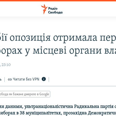
біï опозиція отримала пе
орах у місцеві органи в
 23:10
ь
Читати без VPN
обода як бажане джерело в Google
ми даними, ультранаціоналістична Радикальна партія
иборах в 38 муніципалітетах, прозахідна Демократична