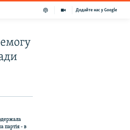
Додайте нас у Google
ремогу
лади
 одержала
 партія - в