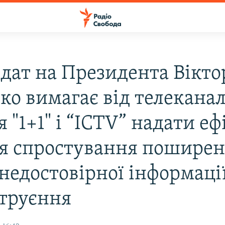
дат на Президента Вікто
о вимагає від телеканал
я "1+1" i “ICTV” надати е
ля спростування поширен
недостовірної інформаці
отруєння