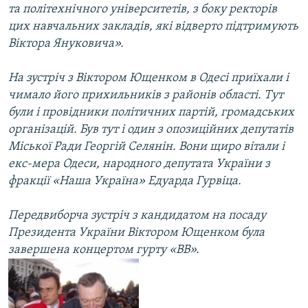
та політехнічного університетів, з боку ректорів
цих навчальних закладів, які відверто підтримують
Віктора Януковича».
На зустріч з Віктором Ющенком в Одесі приїхали і
чимало його прихильників з районів області. Тут
були і провідники політичних партій, громадських
організацій. Був тут і один з опозиційних депутатів
Міської Ради Георгій Селянін. Вони щиро вітали і
екс-мера Одеси, народного депутата України з
фракції «Наша Україна» Едуарда Гурвіца.
Передвиборча зустріч з кандидатом на посаду
Президента України Віктором Ющенком була
завершена концертом гурту «ВВ».