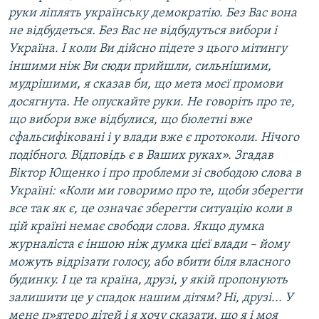
руки ліплять українську демократію. Без Вас вона
не відбудеться. Без Вас не відбудуться вибори і
Україна. І коли Ви дійсно підете з цього мітингу
іншими ніж Ви сюди прийшли, сильнішими,
мудрішими, я сказав би, що мета моєї промови
досягнута. Не опускайте руки. Не говоріть про те,
що вибори вже відбулися, що бюлетні вже
сфальсифіковані і у влади вже є протоколи. Нічого
подібного. Відповідь є в Ваших руках». Згадав
Віктор Ющенко і про проблеми зі свободою слова в
Україні: «Коли ми говоримо про те, щоби зберегти
все так як є, це означає зберегти ситуацію коли в
цій країні немає свободи слова. Якщо думка
журналіста є іншою ніж думка цієї влади – йому
можуть відрізати голосу, або вбити біля власного
будинку. І це та країна, друзі, у якій пропонують
залишити це у спадок нашим дітям? Ні, друзі... У
мене п»ятеро дітей і я хочу сказати, що я і моя