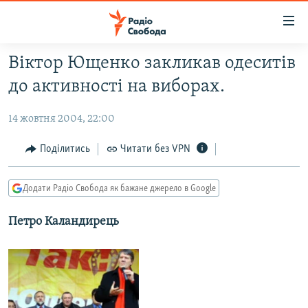
Доступність
посилання
Перейти
Віктор Ющенко закликав одеситів
до
РАДІО СВОБОДА – 70 РОКІВ
до активності на виборах.
основного
ВСЕ ЗА ДОБУ
матеріалу
14 жовтня 2004, 22:00
СТАТТІ
Перейти
до
ВІЙНА
ПОЛІТИКА
Поділитись
Читати без VPN
основної
РОСІЙСЬКА «ФІЛЬТРАЦІЯ»
ЕКОНОМІКА
навігації
Додати Радіо Свобода як бажане джерело в Google
Перейти
ДОНБАС.РЕАЛІЇ
СУСПІЛЬСТВО
до
Петро Каландирець
КРИМ.РЕАЛІЇ
КУЛЬТУРА
пошуку
ТИ ЯК?
СПОРТ
СХЕМИ
УКРАЇНА
КИТАЙ.ВИКЛИКИ
СВІТ