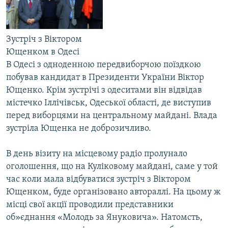
МУЛЬТИМЕДІА
ФОТО
Зустріч з Віктором
СПЕЦПРОЄКТИ
Ющенком в Одесі
ПОДКАСТИ
В Одесі з одноденною передвиборчою поїздкою
побував кандидат в Президенти України Віктор
Ющенко. Крім зустрічі з одеситами він відвідав
КРИМ РЕАЛІЇ
містечко Іллічівськ, Одеської області, де виступив
РУС
перед виборцями на центральному майдані. Влада
УКР
зустріла Ющенка не доброзичливо.
КТАТ
В день візиту на місцевому радіо пролунало
оголошення, що на Куліковому майдані, саме у той
ДОЛУЧАЙСЯ!
час коли мала відбуватися зустріч з Віктором
Ющенком, буде організовано автораллі. На цьому ж
місці свої акції проводили представники
об»єднання «Молодь за Януковича». Натомсть,