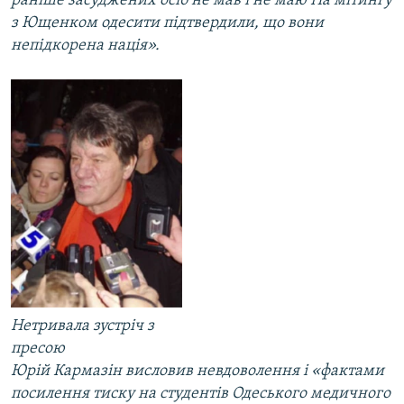
раніше засуджених осіб не мав і не маю На мітингу
з Ющенком одесити підтвердили, що вони
непідкорена нація».
Нетривала зустріч з
пресою
Юрій Кармазін висловив невдоволення і
«фактами
посилення тиску на студентів Одеського медичного