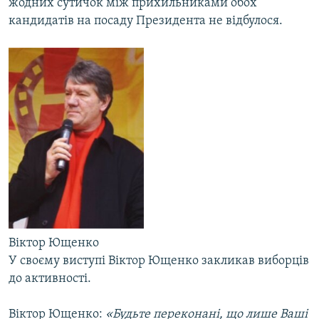
жодних сутичок між прихильниками обох
Усі сайти RFE/RL
кандидатів на посаду Президента не відбулося.
Віктор Ющенко
У своєму виступі Віктор Ющенко закликав виборців
до активності.
Віктор Ющенко:
«Будьте переконані, що лише Ваші