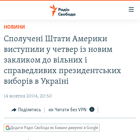
Доступність
посилання
Перейти
НОВИНИ
до
РАДІО СВОБОДА – 70 РОКІВ
Сполучені Штати Америки
основного
ВСЕ ЗА ДОБУ
матеріалу
виступили у четвер із новим
СТАТТІ
Перейти
закликом до вільних і
до
ВІЙНА
ПОЛІТИКА
справедливих президентських
основної
РОСІЙСЬКА «ФІЛЬТРАЦІЯ»
ЕКОНОМІКА
навігації
виборів в Україні
Перейти
ДОНБАС.РЕАЛІЇ
СУСПІЛЬСТВО
до
14 жовтня 2004, 20:50
КРИМ.РЕАЛІЇ
КУЛЬТУРА
пошуку
Поділитись
Читати без VPN
ТИ ЯК?
СПОРТ
СХЕМИ
УКРАЇНА
Додати Радіо Свобода як бажане джерело в Google
КИТАЙ.ВИКЛИКИ
СВІТ