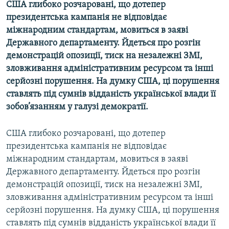
США глибоко розчаровані, що дотепер
МУЛЬТИМЕДІА
президентська кампанія не відповідає
ФОТО
міжнародним стандартам, мовиться в заяві
Державного департаменту. Йдеться про розгін
СПЕЦПРОЄКТИ
демонстрацій опозиції, тиск на незалежні ЗМІ,
ПОДКАСТИ
зловживання адміністративним ресурсом та інші
серйозні порушення. На думку США, ці порушення
КРИМ РЕАЛІЇ
ставлять під сумнів відданість української влади її
РУС
зобов’язанням у галузі демократії.
УКР
США глибоко розчаровані, що дотепер
КТАТ
президентська кампанія не відповідає
міжнародним стандартам, мовиться в заяві
ДОЛУЧАЙСЯ!
Державного департаменту. Йдеться про розгін
демонстрацій опозиції, тиск на незалежні ЗМІ,
зловживання адміністративним ресурсом та інші
серйозні порушення. На думку США, ці порушення
ставлять під сумнів відданість української влади її