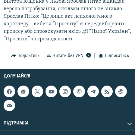
Віктора Ющенка у Львові Ярослав Пітко відкидає
Усі сайти RFE/RL
версію пограбування, оскільки нічого не зникло.
Ярослав Пітко: “Це лише акт психологічного
характеру – вибити “Просвіту” із передвиборчого
процесу або спровокувати якісь дії “Нашої України”,
“Просвіти” та громадськості.
Поділитись
Читати без VPN
Підписатись
ДОЛУЧАЙСЯ!
ПІДТРИМКА