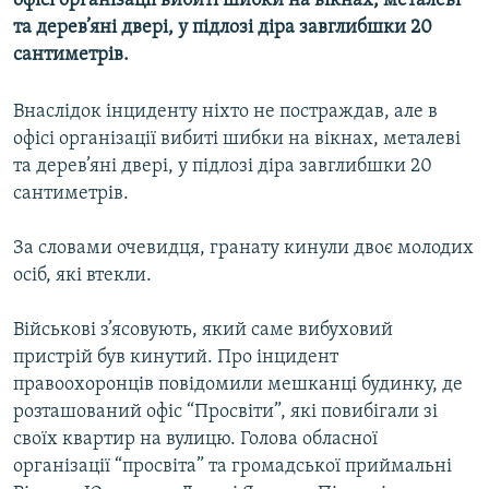
офісі організації вибиті шибки на вікнах, металеві
МУЛЬТИМЕДІА
та дерев’яні двері, у підлозі діра завглибшки 20
сантиметрів.
ФОТО
СПЕЦПРОЄКТИ
Внаслідок інциденту ніхто не постраждав, але в
ПОДКАСТИ
офісі організації вибиті шибки на вікнах, металеві
та дерев’яні двері, у підлозі діра завглибшки 20
сантиметрів.
КРИМ РЕАЛІЇ
РУС
За словами очевидця, гранату кинули двоє молодих
УКР
осіб, які втекли.
КТАТ
Військові з’ясовують, який саме вибуховий
пристрій був кинутий. Про інцидент
ДОЛУЧАЙСЯ!
правоохоронців повідомили мешканці будинку, де
розташований офіс “Просвіти”, які повибігали зі
своїх квартир на вулицю. Голова обласної
організації “просвіта” та громадської приймальні