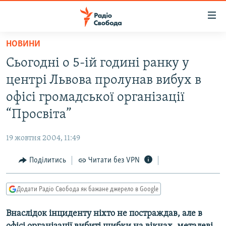
Доступність
посилання
Перейти
НОВИНИ
до
РАДІО СВОБОДА – 70 РОКІВ
Сьогодні о 5-ій годині ранку у
основного
ВСЕ ЗА ДОБУ
матеріалу
центрі Львова пролунав вибух в
СТАТТІ
Перейти
офісі громадської організації
до
ВІЙНА
ПОЛІТИКА
“Просвіта”
основної
РОСІЙСЬКА «ФІЛЬТРАЦІЯ»
ЕКОНОМІКА
навігації
19 жовтня 2004, 11:49
Перейти
ДОНБАС.РЕАЛІЇ
СУСПІЛЬСТВО
до
Поділитись
Читати без VPN
КРИМ.РЕАЛІЇ
КУЛЬТУРА
пошуку
ТИ ЯК?
СПОРТ
Додати Радіо Свобода як бажане джерело в Google
СХЕМИ
УКРАЇНА
Внаслідок інциденту ніхто не постраждав, але в
КИТАЙ.ВИКЛИКИ
СВІТ