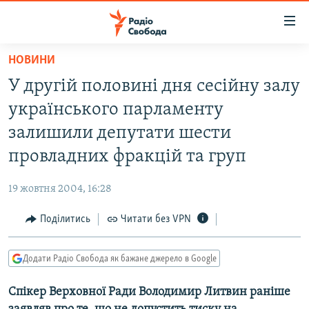
Доступність
посилання
Перейти
НОВИНИ
до
РАДІО СВОБОДА – 70 РОКІВ
У другій половині дня сесійну залу
основного
ВСЕ ЗА ДОБУ
матеріалу
українського парламенту
СТАТТІ
Перейти
залишили депутати шести
до
ВІЙНА
ПОЛІТИКА
провладних фракцій та груп
основної
РОСІЙСЬКА «ФІЛЬТРАЦІЯ»
ЕКОНОМІКА
навігації
19 жовтня 2004, 16:28
Перейти
ДОНБАС.РЕАЛІЇ
СУСПІЛЬСТВО
до
Поділитись
Читати без VPN
КРИМ.РЕАЛІЇ
КУЛЬТУРА
пошуку
ТИ ЯК?
СПОРТ
Додати Радіо Свобода як бажане джерело в Google
СХЕМИ
УКРАЇНА
Спікер Верховної Ради Володимир Литвин раніше
КИТАЙ.ВИКЛИКИ
СВІТ