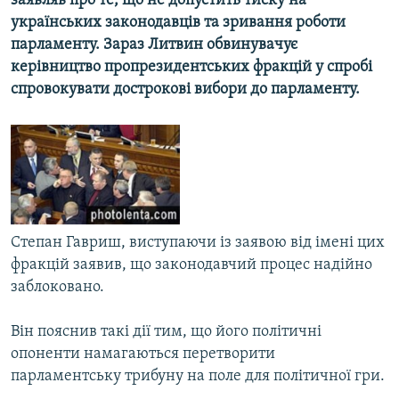
заявляв про те, що не допустить тиску на
МУЛЬТИМЕДІА
українських законодавців та зривання роботи
парламенту. Зараз Литвин обвинувачує
ФОТО
керівництво пропрезидентських фракцій у спробі
СПЕЦПРОЄКТИ
спровокувати дострокові вибори до парламенту.
ПОДКАСТИ
КРИМ РЕАЛІЇ
РУС
УКР
Степан Гавриш, виступаючи із заявою від імені цих
КТАТ
фракцій заявив, що законодавчий процес надійно
заблоковано.
ДОЛУЧАЙСЯ!
Він пояснив такі дії тим, що його політичні
опоненти намагаються перетворити
парламентську трибуну на поле для політичної гри.