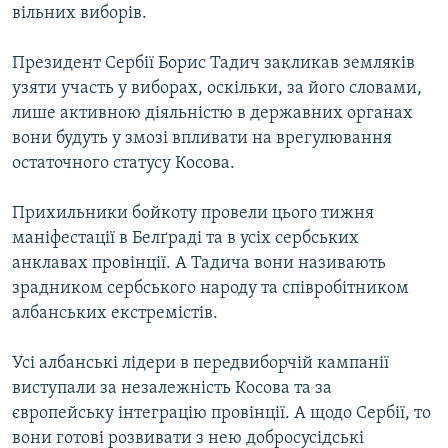
вільних виборів.
Усі сайти RFE/RL
Президент Сербії Борис Тадич закликав земляків
узяти участь у виборах, оскільки, за його словами,
лише активною діяльністю в державних органах
вони будуть у змозі впливати на врегулювання
остаточного статусу Косова.
Прихильники бойкоту провели цього тижня
маніфестації в Белґраді та в усіх сербських
анклавах провінції. А Тадича вони називають
зрадником сербського народу та співробітником
албанських екстремістів.
Усі албанські лідери в передвиборчій кампанії
виступали за незалежність Косова та за
європейську інтеграцію провінції. А щодо Сербії, то
вони готові розвивати з нею добросусідські