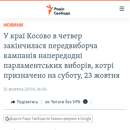
Доступність
посилання
Перейти
НОВИНИ
до
РАДІО СВОБОДА – 70 РОКІВ
У краї Косово в четвер
основного
ВСЕ ЗА ДОБУ
матеріалу
закінчилася передвиборча
СТАТТІ
Перейти
кампанія напередодні
до
ВІЙНА
ПОЛІТИКА
парламентських виборів, котрі
основної
РОСІЙСЬКА «ФІЛЬТРАЦІЯ»
ЕКОНОМІКА
навігації
призначено на суботу, 23 жовтня
Перейти
ДОНБАС.РЕАЛІЇ
СУСПІЛЬСТВО
до
21 жовтня 2004, 16:56
КРИМ.РЕАЛІЇ
КУЛЬТУРА
пошуку
Поділитись
Читати без VPN
ТИ ЯК?
СПОРТ
СХЕМИ
УКРАЇНА
Додати Радіо Свобода як бажане джерело в Google
КИТАЙ.ВИКЛИКИ
СВІТ