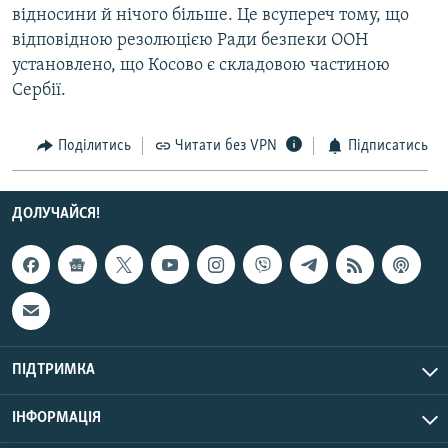
відносини й нічого більше. Це всупереч тому, що
відповідною резолюцією Ради безпеки ООН
установлено, що Косово є складовою частиною
Сербії.
Поділитись
Читати без VPN
Підписатись
ДОЛУЧАЙСЯ!
ПІДТРИМКА
ІНФОРМАЦІЯ