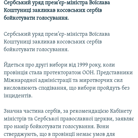
Сербський уряд прем’єр-міністра Воїслава
МУЛЬТИМЕДІА
Коштуниці закликав косовських сербів
ФОТО
бойкотувати голосування.
СПЕЦПРОЄКТИ
Сербський уряд прем’єр-міністра Воїслава
ПОДКАСТИ
Коштуниці закликав косовських сербів
бойкотувати голосування.
КРИМ РЕАЛІЇ
РУС
Йдеться про другі вибори від 1999 року, коли
провінція стала протекторатом ООН. Представники
УКР
Міжнародної адміністрації та миротворчих сил
КТАТ
висловлюють сподівання, що вибори пройдуть без
інцидентів.
ДОЛУЧАЙСЯ!
Значна частина сербів, за рекомендацією Кабінету
міністрів та Сербської православної церкви, заявляє
про намір бойкотувати голосування. Вони
стверджують, що в провінції немає умов для