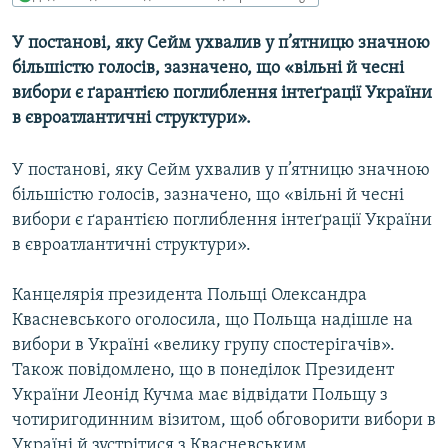
МУЛЬТИМЕДІА
У постанові, яку Сейм ухвалив у п’ятницю значною
ФОТО
більшістю голосів, зазначено, що «вільні й чесні
СПЕЦПРОЄКТИ
вибори є ґарантією поглиблення інтеґрації України
в євроатлантичні структури».
ПОДКАСТИ
У постанові, яку Сейм ухвалив у п’ятницю значною
КРИМ РЕАЛІЇ
більшістю голосів, зазначено, що «вільні й чесні
РУС
вибори є ґарантією поглиблення інтеґрації України
УКР
в євроатлантичні структури».
КТАТ
Канцелярія президента Польщі Олександра
Квасневського оголосила, що Польща надішле на
ДОЛУЧАЙСЯ!
вибори в Україні «велику групу спостерігачів».
Також повідомлено, що в понеділок Президент
України Леонід Кучма має відвідати Польщу з
чотиригодинним візитом, щоб обговорити вибори в
Україні й зустрітися з Квасневським.