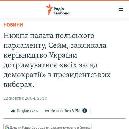
Доступність
посилання
Перейти
НОВИНИ
до
РАДІО СВОБОДА – 70 РОКІВ
Нижня палата польського
основного
ВСЕ ЗА ДОБУ
матеріалу
парламенту, Сейм, закликала
СТАТТІ
Перейти
керівництво України
до
ВІЙНА
ПОЛІТИКА
дотримуватися «всіх засад
основної
РОСІЙСЬКА «ФІЛЬТРАЦІЯ»
ЕКОНОМІКА
навігації
демократії» в президентських
Перейти
ДОНБАС.РЕАЛІЇ
СУСПІЛЬСТВО
виборах.
до
КРИМ.РЕАЛІЇ
КУЛЬТУРА
пошуку
22 жовтня 2004, 23:10
ТИ ЯК?
СПОРТ
Поділитись
Читати без VPN
СХЕМИ
УКРАЇНА
КИТАЙ.ВИКЛИКИ
СВІТ
Додати Радіо Свобода як бажане джерело в Google