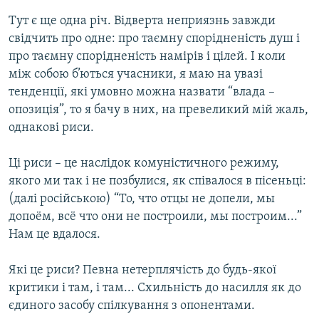
Тут є ще одна річ. Відверта неприязнь завжди
свідчить про одне: про таємну спорідненість душ і
про таємну спорідненість намірів і цілей. І коли
між собою б’ються учасники, я маю на увазі
тенденції, які умовно можна назвати “влада –
опозиція”, то я бачу в них, на превеликий мій жаль,
однакові риси.
Ці риси – це наслідок комуністичного режиму,
якого ми так і не позбулися, як співалося в пісеньці:
(далі російською) “То, что отцы не допели, мы
допоём, всё что они не построили, мы построим...”
Нам це вдалося.
Які це риси? Певна нетерплячість до будь-якої
критики і там, і там... Схильність до насилля як до
єдиного засобу спілкування з опонентами.