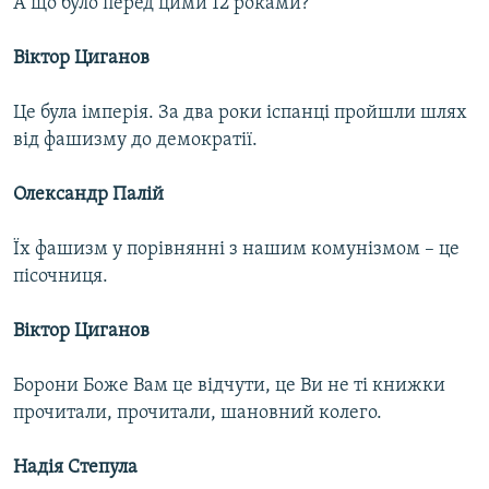
А що було перед цими 12 роками?
Віктор Циганов
Це була імперія. За два роки іспанці пройшли шлях
від фашизму до демократії.
Олександр Палій
Їх фашизм у порівнянні з нашим комунізмом – це
пісочниця.
Віктор Циганов
Борони Боже Вам це відчути, це Ви не ті книжки
прочитали, прочитали, шановний колего.
Надія Степула