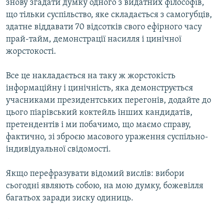
знову згадати думку одного з видатних філософів,
що тільки суспільство, яке складається з самогубців,
здатне віддавати 70 відсотків свого ефірного часу
прай-тайм, демонстрації насилля і цинічної
жорстокості.
Все це накладається на таку ж жорстокість
інформаційну і цинічність, яка демонструється
учасниками президентських перегонів, додайте до
цього піарівський коктейль інших кандидатів,
претендентів і ми побачимо, що маємо справу,
фактично, зі зброєю масового ураження суспільно-
індивідуальної свідомості.
Якщо перефразувати відомий вислів: вибори
сьогодні являють собою, на мою думку, божевілля
багатьох заради зиску одиниць.