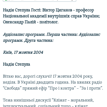
МУЛЬТИМЕДІА
Надія Степула Гості: Віктор Циганов - професор
ФОТО
Національної академії внутрішніх справ України;
СПЕЦПРОЄКТИ
Олександр Палій - політолог.
ПОДКАСТИ
Аудіозапис програми. Перша частина:
Аудіозапис
програми. Друга частина:
КРИМ РЕАЛІЇ
РУС
Київ, 17 жовтня 2004
УКР
Надія Степула
КТАТ
Вітаю вас, дорогі cлухачі! 17 жовтня 2004 року,
ДОЛУЧАЙСЯ!
неділя. В Україні двадцята година. На хвилях радіо
“Свобода” прямий ефір “Про і контра” – “За і проти”.
Тема нинішньої дискусії “Клімат – моральний,
інтелектуальний, соціальний тощо – клімат