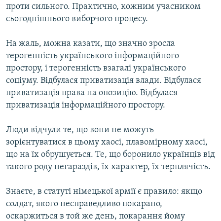
проти сильного. Практично, кожним учасником
сьогоднішнього виборчого процесу.
На жаль, можна казати, що значно зросла
терогенність українського інформаційного
простору, і терогенність взагалі українського
соціуму. Відбулася приватизація влади. Відбулася
приватизація права на опозицію. Відбулася
приватизація інформаційного простору.
Люди відчули те, що вони не можуть
зорієнтуватися в цьому хаосі, плавомірному хаосі,
що на їх обрушується. Те, що боронило українців від
такого роду негараздів, їх характер, їх терплячість.
Знаєте, в статуті німецької армії є правило: якщо
солдат, якого несправедливо покарано,
оскаржиться в той же день, покарання йому