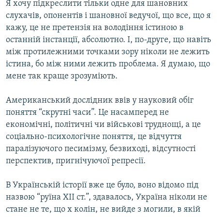
Я хочу підкреслити тільки одне для шановних
слухачів, опонентів і шановної ведучої, що все, що я
кажу, це не претензія на володіння істиною в
останній інстанції, абсолютно. І, по-друге, що навіть
між протилежними точками зору ніколи не лежить
істина, бо між ними лежить проблема. Я думаю, що
мене так краще зрозуміють.
Американський дослідник ввів у науковий обіг
поняття “скрутні часи”. Це насамперед не
економічні, політичні чи військові труднощі, а це
соціально-психологічне поняття, це відчуття
паралізуючого песимізму, безвиході, відсутності
перспектив, пригнічуючої репресії.
В Українській історії вже це було, воно відомо під
назвою “руїна ХІІ ст.”, здавалось, Україна ніколи не
стане не те, що х колін, не вийде з могили, в якій