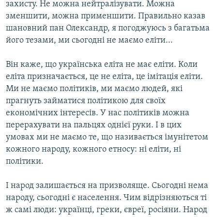
захисту. Не можна нейтралізувати. Можна
зменшити, можна применшити. Правильно казав
шановний пан Олександр, я погоджуюсь з багатьма
його тезами, ми сьогодні не маємо еліти...
Він каже, що українська еліта не має еліти. Коли
еліта призначається, це не еліта, це імітація еліти.
Ми не маємо політиків, ми маємо людей, які
прагнуть займатися політикою для своїх
економічних інтересів. У нас політиків можна
перерахувати на пальцях однієї руки. І в цих
умовах ми не маємо те, що називається імунітетом
кожного народу, кожного етносу: ні еліти, ні
політики.
І народ залишається на призволяще. Сьогодні нема
народу, сьогодні є населення. Чим відрізняються ті
ж самі люди: українці, греки, євреї, росіяни. Народ