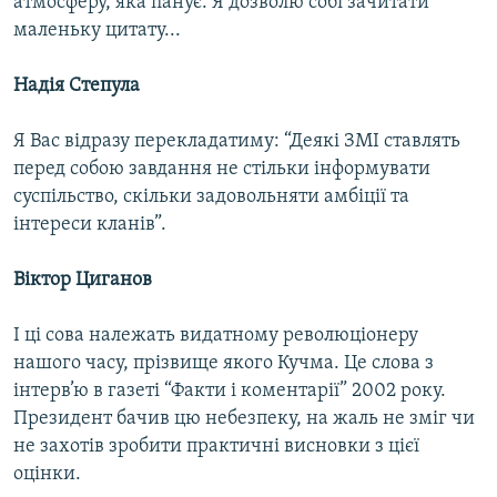
атмосферу, яка панує. Я дозволю собі зачитати
маленьку цитату...
Надія Степула
Я Вас відразу перекладатиму: “Деякі ЗМІ ставлять
перед собою завдання не стільки інформувати
суспільство, скільки задовольняти амбіції та
інтереси кланів”.
Віктор Циганов
І ці сова належать видатному революціонеру
нашого часу, прізвище якого Кучма. Це слова з
інтерв’ю в газеті “Факти і коментарії” 2002 року.
Президент бачив цю небезпеку, на жаль не зміг чи
не захотів зробити практичні висновки з цієї
оцінки.