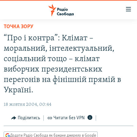
Доступність
посилання
Перейти
ТОЧКА ЗОРУ
до
РАДІО СВОБОДА – 70 РОКІВ
“Про і контра”: Клімат –
основного
ВСЕ ЗА ДОБУ
матеріалу
моральний, інтелектуальний,
СТАТТІ
Перейти
соціальний тощо – клімат
до
ВІЙНА
ПОЛІТИКА
виборчих президентських
основної
РОСІЙСЬКА «ФІЛЬТРАЦІЯ»
ЕКОНОМІКА
навігації
перегонів на фінішній прямій в
Перейти
ДОНБАС.РЕАЛІЇ
СУСПІЛЬСТВО
Україні.
до
КРИМ.РЕАЛІЇ
КУЛЬТУРА
пошуку
18 жовтня 2004, 00:44
ТИ ЯК?
СПОРТ
Поділитись
Читати без VPN
СХЕМИ
УКРАЇНА
КИТАЙ.ВИКЛИКИ
СВІТ
Додати Радіо Свобода як бажане джерело в Google