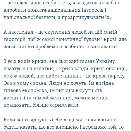
– це колективна особистість, яка здатна хоча б не
виробити поняття національних інтересів і
національної безпеки, а проартикулювати їх.
А населення – це скупчення людей на цій самій
території, тієї ж самої генетичної будови і крові, але
вони зайняті проблемою особистого виживання.
З усіх видів кризи, яка сьогодні терзає Україну,
шматує її на шматки, є криза влади, криза опозиції,
криза людей, але найстрашніша – це криза народу.
Ось в чому справа. Люди не хочуть. Їм вигідна
тіньова економіка, їм вигідна відсутність
дисципліни самообмеження, можна менше
працювати, більше отримувати.
Коли вони відчують себе людьми, коли вони не
будуть казати, що все вирішено і переможе той, то