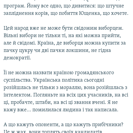
програм. Йому все одно, що дивитися: що штучне
запліднення корів, що побиття Ющенка, що хочете.
Цей народ вже не може бути свідомим виборцем.
Вільні вибори не тільки ті, на які можна прийти,
але й свідомі. Країна, де виборця можна купити за
пачку цукру чи дві пачки локшини, не гідна
демократії.
Її не можна назвати країною громадянського
суспільства. Українська політика сьогодні
розійшлась не тільки з мораллю, вона розійшлась з
інтелектом. Погляньте на всіх цих учасників, на всі
ці, пробачте, штаби, на всі ці звання вчені. Я не
кажу вже... помилилася людина і так написала.
А що кажуть опоненти, а що кажуть прибічники?
Це ж жах, вони топлять своїх кандидатів.