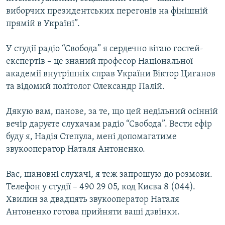
Усі сайти RFE/RL
виборчих президентських перегонів на фінішній
прямій в Україні”.
У студії радіо “Свобода” я сердечно вітаю гостей-
експертів – це знаний професор Національної
академії внутрішніх справ України Віктор Циганов
та відомий політолог Олександр Палій.
Дякую вам, панове, за те, що цей недільний осінній
вечір даруєте слухачам радіо “Свобода”. Вести ефір
буду я, Надія Степула, мені допомагатиме
звукооператор Наталя Антоненко.
Вас, шановні слухачі, я теж запрошую до розмови.
Телефон у студії – 490 29 05, код Києва 8 (044).
Хвилин за двадцять звукооператор Наталя
Антоненко готова прийняти ваші дзвінки.