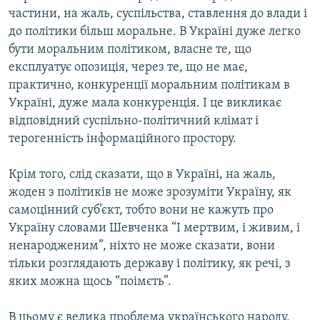
частини, на жаль, суспільства, ставлення до влади і
до політики більш моральне. В Україні дуже легко
бути моральним політиком, власне те, що
експлуатує опозиція, через те, що не має,
практично, конкуренції моральним політикам в
Україні, дуже мала конкуренція. І це викликає
відповідний суспільно-політичний клімат і
терогенність інформаційного простору.
Крім того, слід сказати, що в Україні, на жаль,
жоден з політиків не може зрозуміти Україну, як
самоцінний суб’єкт, тобто вони не кажуть про
Україну словами Шевченка “І мертвим, і живим, і
ненародженим”, ніхто не може сказати, вони
тільки розглядають державу і політику, як речі, з
яких можна щось “поімєть”.
В цьому є велика проблема українського народу,