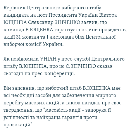
МУЛЬТИМЕДІА
Керівник Центрального виборчого штабу
кандидата на пост Президента України Віктора
ФОТО
ЮЩЕНКА Олександр ЗІНЧЕНКО заявив, що
СПЕЦПРОЄКТИ
команда В.ЮЩЕНКА гарантує спокійне проведення
ПОДКАСТИ
акції 31 жовтня та 1 листопада біля Центральної
виборчої комісії України.
КРИМ РЕАЛІЇ
Як повідомили УНІАН у прес-службі Центрального
РУС
штабу В.ЮЩЕНКА, про це О.ЗІНЧЕНКО сказав
УКР
сьогодні на прес-конференції.
КТАТ
Він запевнив, що виборчий штаб В.ЮЩЕНКА має
всі необхідні засоби для забезпечення мирного
ДОЛУЧАЙСЯ!
перебігу масових акцій, а також нагадав про своє
твердження, що "масовість акції – запорука її
успішності та найкраща гарантія проти
провокацій".