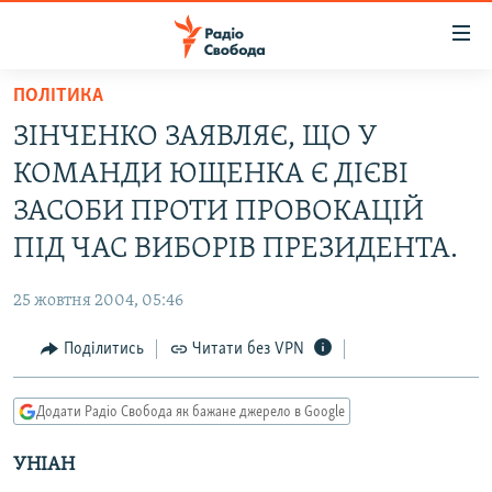
Доступність
посилання
Перейти
ПОЛІТИКА
до
РАДІО СВОБОДА – 70 РОКІВ
ЗІНЧЕНКО ЗАЯВЛЯЄ, ЩО У
основного
ВСЕ ЗА ДОБУ
матеріалу
КОМАНДИ ЮЩЕНКА Є ДІЄВІ
СТАТТІ
Перейти
ЗАСОБИ ПРОТИ ПРОВОКАЦІЙ
до
ВІЙНА
ПОЛІТИКА
ПІД ЧАС ВИБОРІВ ПРЕЗИДЕНТА.
основної
РОСІЙСЬКА «ФІЛЬТРАЦІЯ»
ЕКОНОМІКА
навігації
25 жовтня 2004, 05:46
Перейти
ДОНБАС.РЕАЛІЇ
СУСПІЛЬСТВО
до
Поділитись
Читати без VPN
КРИМ.РЕАЛІЇ
КУЛЬТУРА
пошуку
ТИ ЯК?
СПОРТ
Додати Радіо Свобода як бажане джерело в Google
СХЕМИ
УКРАЇНА
УНІАН
КИТАЙ.ВИКЛИКИ
СВІТ