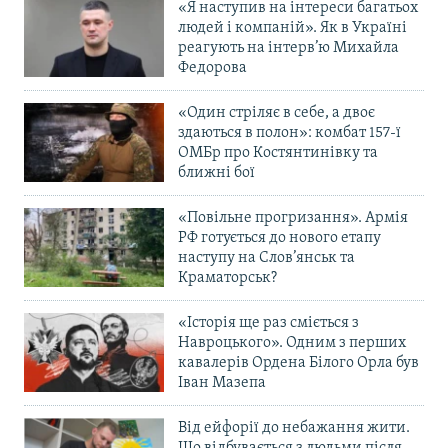
«Я наступив на інтереси багатьох
людей і компаній». Як в Україні
реагують на інтерв’ю Михайла
Федорова
«Один стріляє в себе, а двоє
здаються в полон»: комбат 157-ї
ОМБр про Костянтинівку та
ближні бої
«Повільне прогризання». Армія
РФ готується до нового етапу
наступу на Слов’янськ та
Краматорськ?
«Історія ще раз сміється з
Навроцького». Одним з перших
кавалерів Ордена Білого Орла був
Іван Мазепа
Від ейфорії до небажання жити.
Що відбувається з людьми після