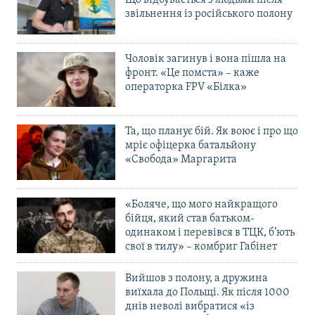
звільнення із російського полону
Чоловік загинув і вона пішла на
фронт. «Це помста» – каже
операторка FPV «Білка»
Та, що планує бій. Як воює і про що
мріє офіцерка батальйону
«Свобода» Маргарита
«Боляче, що мого найкращого
бійця, який став батьком-
одинаком і перевівся в ТЦК, б’ють
свої в тилу» – комбриг Габінет
Вийшов з полону, а дружина
виїхала до Польщі. Як після 1000
днів неволі вибратися «із