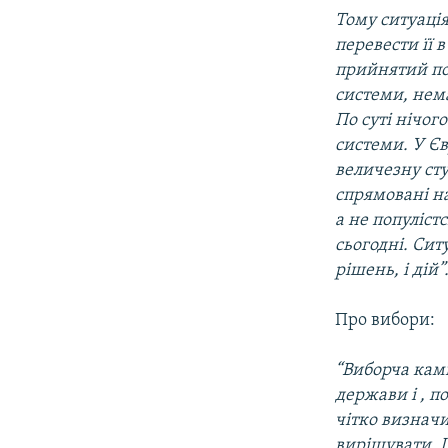
Тому ситуація
перевести її 
прийнятий по
системи, нема
По суті нічог
системи. У Єв
величезну сту
спрямовані на
а не популіст
сьогодні. Сит
рішень, і дій”
Про вибори:
“Виборча кам
держави і , по
чітко визначи
вирішувати. Ц