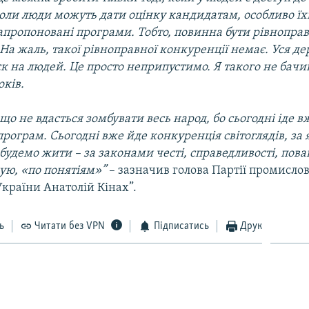
коли люди можуть дати оцінку кандидатам, особливо їх
апропоновані програми. Тобто, повинна бути рівнопра
На жаль, такої рівноправної конкуренції немає. Уся де
ск на людей. Це просто неприпустимо. Я такого не бачив
оків.
що не вдасться зомбувати весь народ, бо сьогодні іде в
рограм. Сьогодні вже йде конкуренція світоглядів, за
удемо жити – за законами честі, справедливості, пова
ую, «по понятіям»”
– зазначив голова Партії промислов
країни Анатолій Кінах”.
ь
Читати без VPN
Підписатись
Друк