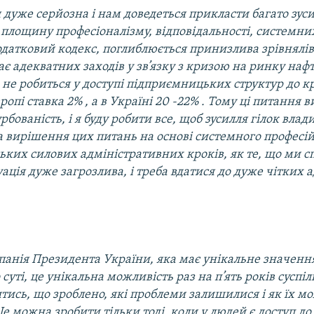
 дуже серйозна і нам доведеться прикласти багато зус
в площину професіоналізму, відповідальності, системних
датковий кодекс, поглиблюється принизлива зрівнялів
є адекватних заходів у зв’язку з кризою на ринку наф
о не робиться у доступі підприємницьких структур до к
ропі ставка 2% , а в Україні 20 -22% . Тому ці питання
рбованість, і я буду робити все, щоб зусилля гілок влад
 вирішення цих питань на основі системного професій
ських силових адміністративних кроків, як те, що ми с
уація дуже загрозлива, і треба вдатися до дуже чітких 
.
панія Президента України, яка має унікальне значенн
 суті, це унікальна можливість раз на п’ять років суспіл
тись, що зроблено, які проблеми залишилися і як їх м
е можна зробити тільки тоді, коли у людей є доступ д