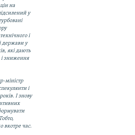
 цін на
 підсилений у
турбовані
ору
технічного і
і держави у
ів, які дають
 і зниження
єр-міністр
спекулянти і
років. І знову
ративних
сформувати
Тобто,
 вкотре час.