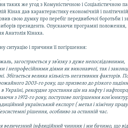
ня таких же угод з Комуністичною і Соціалістичною па
ій Кінах дав характеристику економічній і політичній 
ловив свою думку про перебіг передвибочої боротьби і 
виборів президента. Опускаючи програмні положення,
я Анатолія Кінаха.
ну ситуацію і причини її погіршення:
 жаль, загострюється у зв’язку з дуже непослідовними,
 і непрофесійними діями як виконавчої, так і законод
ні. Збігається велика кількість негативних факторів. П
ожайного 2003-го року, що призвело до різкого падіння
.) в Україні, рекордне зростання цін на нафту і нафтопр
наючи з 1972-го року, поступове погіршення кон’юнктур
диційний український експорт ( метал і хімічну проду
безсистемні рішення, особливо за останній час.
я величезний інфляційний чинник і ми бачимо, що відб