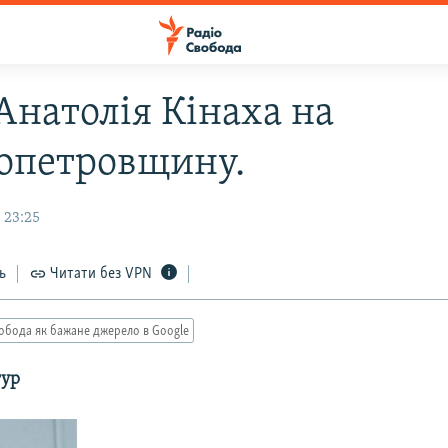
Анатолія Кінаха на
опетровщину.
 23:25
ь
Читати без VPN
обода як бажане джерело в Google
гур