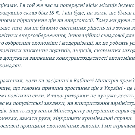
нами. І в той же час за попередні вісім місяців індекс
одукцію склав біля 18 %, і він буде, на жаль, ще більш
аннями підвищення цін на енергоносії. Тому ми дуже с
льше того, ми не бачимо системних рішень ні з точки з
літики енергозбереження, інноваційної складової для 
о озброєння економіки і модернізації, як це роблять ус
ї політики зниження податків, акцизів, системних заход
е допускати зниження конкурентоздатності економіки
громадян.
вражений, коли на засіданні в Кабінеті Міністрів прем’
шує, що головна причина зростання цін в Україні - це 
емі політичні сили. Я такої риторики не чув уже десять 
ас на популістські заклики, на використання адмініст
дів. Дають доручення Міністерству внутрішніх справ 
 ринках, ламати руки, відкривати кримінальні справи. 
основні принципи економічних законів. І ми втрачаємо