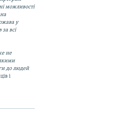
ні можливості
вна
ржава у
 за всі
же не
 якими
ги до людей
ців і