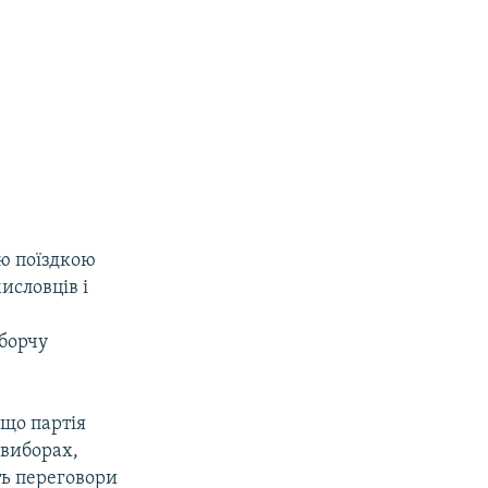
ою поїздкою
исловців і
иборчу
 що партія
 виборах,
ть переговори