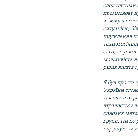
споживчими ці
промислову пр
зв’язку з пит
ситуацією, бі
підсилення по
технологічног
світі, гнучко
можливість н
рівня життя 
Я був просто 
України оголо
так звані окр
втрачається ч
силових мето
групи, іти по
порушуються 