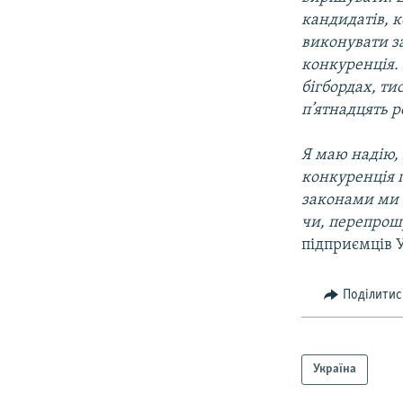
кандидатів, 
виконувати з
конкуренція. 
бігбордах, ти
п’ятнадцять р
Я маю надію, 
конкуренція п
законами ми б
чи, перепрош
підприємців У
Поділитис
Україна
КРИМ РЕАЛІЇ