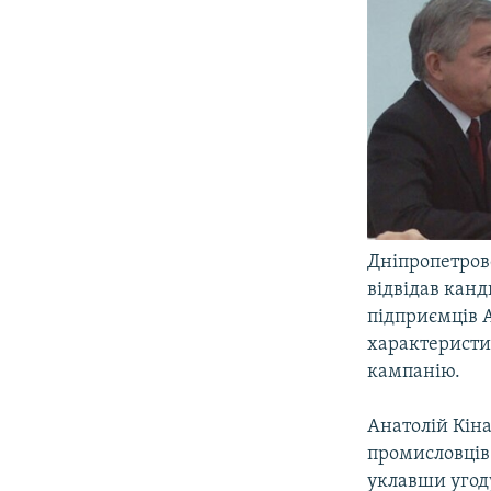
МУЛЬТИМЕДІА
ФОТО
СПЕЦПРОЄКТИ
ПОДКАСТИ
Дніпропетров
відвідав канд
підприємців А
характеристик
кампанію.
Анатолій Кіна
промисловців
уклавши угод