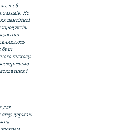
иль, щоб
 заходів. Не
ка пенсійної
топродуктів.
редитної
 викликають
и були
ного підходу,
постерігаємо
адекватних і
я для
ьству, державі
ожна
о програм