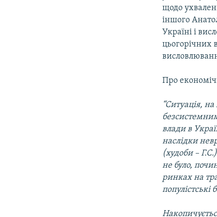
щодо ухвален
іншого Анатол
Україні і вис
цьогорічних 
висловлюванн
Про економіч
“Ситуація, на
безсистемними
влади в Украї
наслідки невр
(худоби – Г.С
не було, почи
ринках на тра
популістські 
Накопичуєтьс