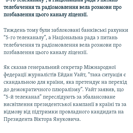
“5-го телеканалу”, а Національна рада з питань
КИТАЙ.ВИКЛИКИ
телебачення та радіомовлення вела розмови про
позбавлення цього каналу ліцензії.
МУЛЬТИМЕДІА
ФОТО
Тиждень тому були заблоковані банківські рахунки
СПЕЦПРОЄКТИ
“5-го телеканалу”, а Національна рада з питань
телебачення та радіомовлення вела розмови про
ПОДКАСТИ
позбавлення цього каналу ліцензії.
КРИМ РЕАЛІЇ
Як сказав генеральний секретар Міжнародної
РУС
федерації журналістів Ейдан Уайт, “така ситуація є
скандальною для країни, яка претендує на перехід
УКР
до демократичного плюралізму”. Уайт заявив, що
КТАТ
“5-й телеканал” переслідують за збалансоване
висвітлення президентської кампанії в країні та за
ДОЛУЧАЙСЯ!
відмову від підтримки провладного кандидата на
Президента Віктора Януковича.