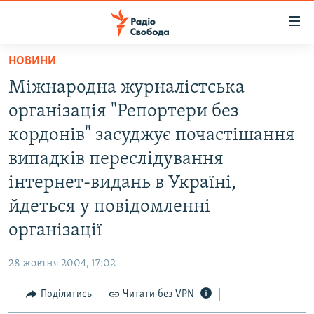
Доступність
посилання
Перейти
НОВИНИ
до
РАДІО СВОБОДА – 70 РОКІВ
Міжнародна журналістська
основного
ВСЕ ЗА ДОБУ
матеріалу
організація "Репортери без
СТАТТІ
Перейти
кордонів" засуджує почастішання
до
ВІЙНА
ПОЛІТИКА
випадків переслідування
основної
РОСІЙСЬКА «ФІЛЬТРАЦІЯ»
ЕКОНОМІКА
навігації
інтернет-видань в Україні,
Перейти
ДОНБАС.РЕАЛІЇ
СУСПІЛЬСТВО
йдеться у повідомленні
до
КРИМ.РЕАЛІЇ
КУЛЬТУРА
організації
пошуку
ТИ ЯК?
СПОРТ
28 жовтня 2004, 17:02
СХЕМИ
УКРАЇНА
Поділитись
Читати без VPN
КИТАЙ.ВИКЛИКИ
СВІТ