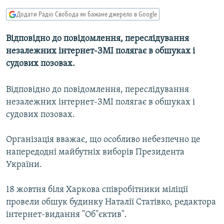
МУЛЬТИМЕДІА
Додати Радіо Свобода як бажане джерело в Google
ФОТО
Відповідно до повідомлення, переслідування
СПЕЦПРОЄКТИ
незалежних інтернет-ЗМІ полягає в обшуках і
ПОДКАСТИ
судових позовах.
Відповідно до повідомлення, переслідування
КРИМ РЕАЛІЇ
незалежних інтернет-ЗМІ полягає в обшуках і
РУС
судових позовах.
УКР
КТАТ
Організація вважає, що особливо небезпечно це
напередодні майбутніх виборів Президента
України.
ДОЛУЧАЙСЯ!
18 жовтня біля Харкова співробітники міліції
провели обшук будинку Наталії Статівко, редактора
інтернет-видання "Об''єктив".