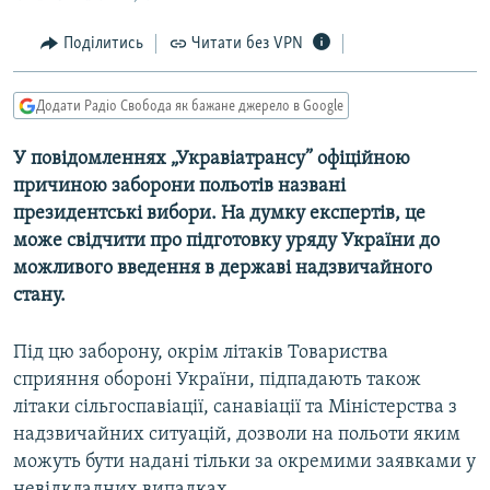
МУЛЬТИМЕДІА
Поділитись
Читати без VPN
ФОТО
СПЕЦПРОЄКТИ
Додати Радіо Свобода як бажане джерело в Google
ПОДКАСТИ
У повідомленнях „Укравіатрансу” офіційною
причиною заборони польотів названі
КРИМ РЕАЛІЇ
президентські вибори. На думку експертів, це
РУС
може свідчити про підготовку уряду України до
УКР
можливого введення в державі надзвичайного
стану.
КТАТ
Під цю заборону, окрім літаків Товариства
ДОЛУЧАЙСЯ!
сприяння обороні України, підпадають також
літаки сільгоспавіації, санавіації та Міністерства з
надзвичайних ситуацій, дозволи на польоти яким
можуть бути надані тільки за окремими заявками у
невідкладних випадках.