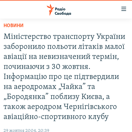
Доступність
посилання
Перейти
НОВИНИ
до
РАДІО СВОБОДА – 70 РОКІВ
Міністерство транспорту України
основного
ВСЕ ЗА ДОБУ
матеріалу
заборонило польоти літаків малої
СТАТТІ
Перейти
авіації на невизначений термін,
до
ВІЙНА
ПОЛІТИКА
починаючи з 30 жовтня.
основної
РОСІЙСЬКА «ФІЛЬТРАЦІЯ»
ЕКОНОМІКА
навігації
Інформацію про це підтвердили
Перейти
ДОНБАС.РЕАЛІЇ
СУСПІЛЬСТВО
на аеродромах „Чайка” та
до
КРИМ.РЕАЛІЇ
КУЛЬТУРА
„Бородянка” поблизу Києва, а
пошуку
ТИ ЯК?
також аеродром Чернігівського
СПОРТ
авіаційно-спортивного клубу
СХЕМИ
УКРАЇНА
КИТАЙ.ВИКЛИКИ
СВІТ
29 жовтня 2004, 20:39