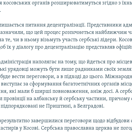
 косовських органiв розширюватимуться згiдно з їхн
.
лишається питання децентралiзацiї. Представники адмi
зазначили, що цей процес розпочнеться найближчим ч
 те, чи в ньому вiзьмуть участь сербськi лiдери. Косо
б їх у дiалогу про децентралiзацiю представляв офiцi
мiнiстрацiя наполягає на тому, що йдеться про мiсцеву
ськi урядовцi можуть бути лише радниками своїх земля
о буде вести переговори, а в пiдходi до цього. Мiжнарод
 виступає за сформування багатоетнiчних органiв мiсц
я, якi мали б ширшi повноваження, анiж досi. А серб
л провiнцiї на албанську й сербську частини, причому 
 пiдпорядкованi не Приштинi, а Белградовi.
зрезультатно завершилися переговори щодо вiдбудови 
астирiв у Косовi. Сербська православна церква не пог