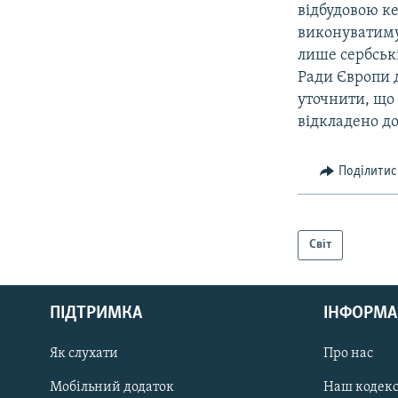
вiдбудовою ке
виконуватимут
лише сербськi
Ради Європи д
уточнити, що 
вiдкладено до
Поділитис
Світ
КРИМ РЕАЛІЇ
РУС
ПІДТРИМКА
ІНФОРМА
УКР
КТАТ
Як слухати
Про нас
Мобільний додаток
Наш кодек
ДОЛУЧАЙСЯ!