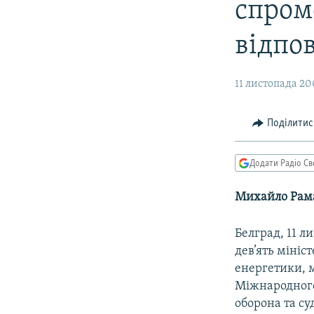
МУЛЬТИМЕДІА
спром
ФОТО
вiдпов
СПЕЦПРОЄКТИ
ПОДКАСТИ
11 листопада 20
Поділитис
Додати Радіо Св
Михайло Рам
Белград, 11 л
дев’ять мiнiс
енергетики, 
Мiжнародного
оборона та су