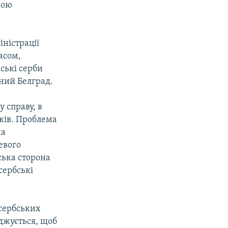
ьою
нiстрацiї
асом,
вськi серби
йний Белград.
 справу, в
кiв. Проблема
на
евого
ська сторона
сербськi
сербських
оджується, щоб