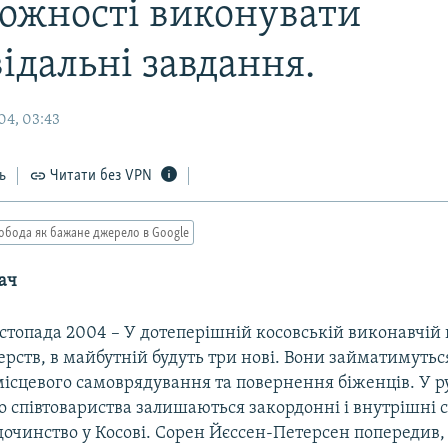
ожностi виконувати
iдальнi завдання.
04, 03:43
ь
Читати без VPN
обода як бажане джерело в Google
ач
истопада 2004 – У дотеперiшнiй косовській виконавчiй 
терств, в майбутнiй будуть три новi. Вони займатимуть
мiсцевого самоврядування та повернення бiженцiв. У р
 спiвтовариства залишаються закордоннi i внутрiшнi 
дочинство у Косовi. Сорен Йєссен-Петерсен попередив,