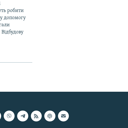
i
уть робити
ву допомогу
гали
 Вiдбудову