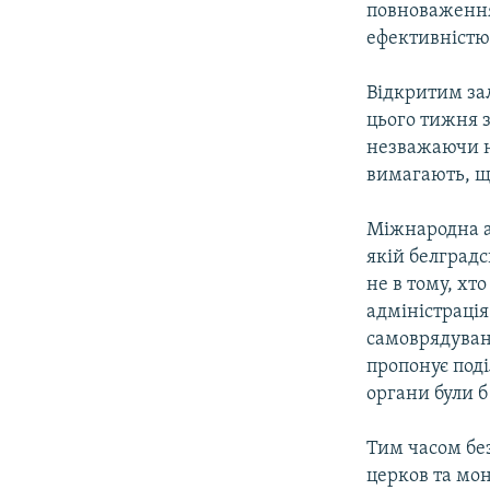
повноваження
ефективнiстю
Вiдкритим за
цього тижня 
незважаючи на
вимагають, що
Мiжнародна ад
якiй белград
не в тому, хт
адмiнiстрацiя
самоврядуванн
пропонує подi
органи були б
Тим часом бе
церков та мон