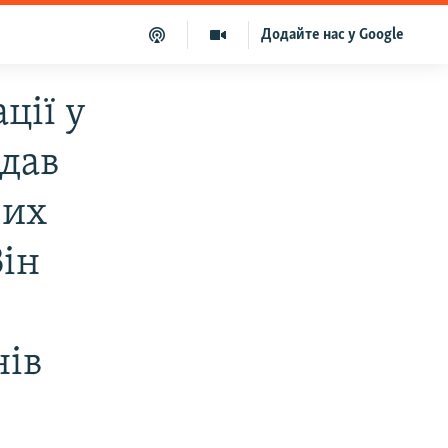
Додайте нас у Google
цiї у
 дав
вих
Вiн
нiв