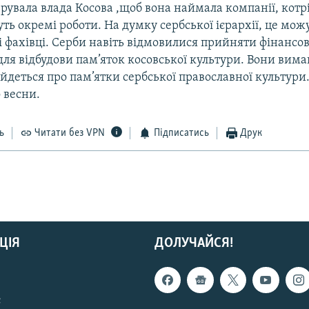
рувала влада Косова ,щоб вона наймала компанiї, котр
ь окремi роботи. На думку сербської iєрархiї, це мож
 фахiвцi. Серби навiть вiдмовилися прийняти фiнансо
ля вiдбудови пам’яток косовської культури. Вони вима
йдеться про пам’ятки сербської православної культури.
 весни.
ь
Читати без VPN
Підписатись
Друк
ЦІЯ
ДОЛУЧАЙСЯ!
с