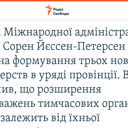
а Мiжнародної адмiнiстра
i Сорен Йєссен-Петерсен
 на формування трьох но
ерств в урядi провiнцiї. 
чив, що розширення
важень тимчасових орга
залежить вiд їхньої