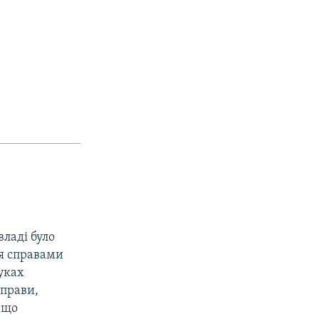
владi було
ся справами
уках
справи,
 що