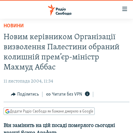
Доступність
посилання
Перейти
НОВИНИ
до
РАДІО СВОБОДА – 70 РОКІВ
Новим керівником Організації
основного
ВСЕ ЗА ДОБУ
матеріалу
визволення Палестини обраний
СТАТТІ
Перейти
колишній прем’єр-міністр
до
ВІЙНА
ПОЛІТИКА
Махмуд Аббас
основної
РОСІЙСЬКА «ФІЛЬТРАЦІЯ»
ЕКОНОМІКА
навігації
11 листопада 2004, 11:34
Перейти
ДОНБАС.РЕАЛІЇ
СУСПІЛЬСТВО
до
Поділитись
Читати без VPN
КРИМ.РЕАЛІЇ
КУЛЬТУРА
пошуку
ТИ ЯК?
СПОРТ
Додати Радіо Свобода як бажане джерело в Google
СХЕМИ
УКРАЇНА
Він замінить на цій посаді померлого сьогодні
КИТАЙ.ВИКЛИКИ
СВІТ