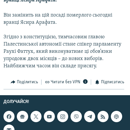
вранці Ясира Арафата.
МУЛЬТИМЕДІА
Він замінить на цій посаді померлого сьогодні
ФОТО
вранці Ясира Арафата.
СПЕЦПРОЄКТИ
ПОДКАСТИ
Згідно з конституцією, тимчасовим главою
Палестинської автономії стане спікер парламенту
Раухі Фаттух, який виконуватиме ці обов’язки
КРИМ РЕАЛІЇ
упродовж двох місяців – до нових виборів.
РУС
Найближчим часом він складе присягу.
УКР
КТАТ
Поділитись
Читати без VPN
Підписатись
ДОЛУЧАЙСЯ!
ДОЛУЧАЙСЯ!