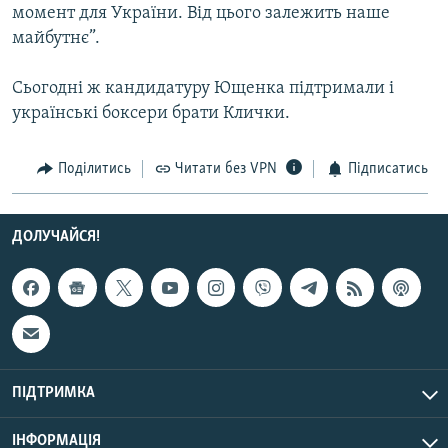
момент для України. Від цього залежить наше
Усі сайти RFE/RL
майбутнє”.
Сьогодні ж кандидатуру Ющенка підтримали і
українські боксери брати Клички.
Поділитись
Читати без VPN
Підписатись
ДОЛУЧАЙСЯ!
ПІДТРИМКА
ІНФОРМАЦІЯ