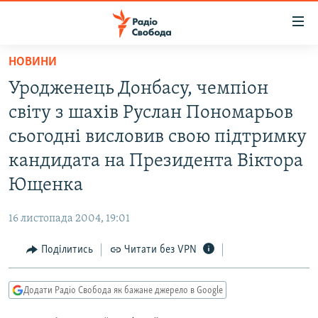
Доступність
посилання
Перейти
НОВИНИ
до
РАДІО СВОБОДА – 70 РОКІВ
Уродженець Донбасу, чемпіон
основного
ВСЕ ЗА ДОБУ
матеріалу
світу з шахів Руслан Пономарьов
СТАТТІ
Перейти
сьогодні висловив свою підтримку
до
ВІЙНА
ПОЛІТИКА
кандидата на Президента Віктора
основної
РОСІЙСЬКА «ФІЛЬТРАЦІЯ»
ЕКОНОМІКА
навігації
Ющенка
Перейти
ДОНБАС.РЕАЛІЇ
СУСПІЛЬСТВО
до
16 листопада 2004, 19:01
КРИМ.РЕАЛІЇ
КУЛЬТУРА
пошуку
Поділитись
Читати без VPN
ТИ ЯК?
СПОРТ
СХЕМИ
УКРАЇНА
Додати Радіо Свобода як бажане джерело в Google
КИТАЙ.ВИКЛИКИ
СВІТ