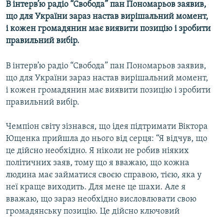
В інтерв’ю радіо “Свобода” пан Пономарьов заявив,
МУЛЬТИМЕДІА
що для України зараз настав вирішальний момент,
ФОТО
і кожен громадянин має виявити позицію і зробити
правильний вибір.
СПЕЦПРОЄКТИ
ПОДКАСТИ
В інтерв’ю радіо “Свобода” пан Пономарьов заявив,
що для України зараз настав вирішальний момент,
КРИМ РЕАЛІЇ
і кожен громадянин має виявити позицію і зробити
РУС
правильний вибір.
УКР
Чемпіон світу зізнався, що ідея підтримати Віктора
КТАТ
Ющенка прийшла до нього від серця: “Я відчув, що
це дійсно необхідно. Я ніколи не робив ніяких
ДОЛУЧАЙСЯ!
політичних заяв, тому що я вважаю, що кожна
людина має займатися своєю справою, тією, яка у
неї краще виходить. Для мене це шахи. Але я
вважаю, що зараз необхідно висловлювати свою
громадянську позицію. Це дійсно ключовий