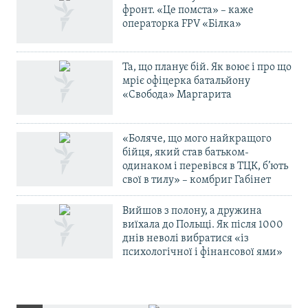
фронт. «Це помста» – каже
операторка FPV «Білка»
Та, що планує бій. Як воює і про що
мріє офіцерка батальйону
«Свобода» Маргарита
«Боляче, що мого найкращого
бійця, який став батьком-
одинаком і перевівся в ТЦК, б’ють
свої в тилу» – комбриг Габінет
Вийшов з полону, а дружина
виїхала до Польщі. Як після 1000
днів неволі вибратися «із
психологічної і фінансової ями»