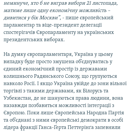
неминуче, хто б не виграв вибори 21 листопада,
Усі сайти RFE/RL
матиме лише одну економічну можливість –
дивитися у бік Москви”
, - пише європейський
парламентар та віце-президент делегації
спостерігачів Європарламенту на українських
президентських виборах.
На думку європарламентаря, Україна у цьому
випадку буде просто змушена об’єднуватись у
єдиний економічний простір із державами
колишнього Радянського Союзу, що групуються
навколо Росії. І якщо Україна увійде до зони вільної
торгівлі з такими державами, як Білорусь та
Узбекистан, де не шануються права людини, вона
назавжди позбавиться можливості інтеграції з
Європою. Поки лише Європейська Народна Партія
та об’єднані з ними європейські демократи в особі
лідера фракції Ганса-Ґерта Петтерінґа запевнили