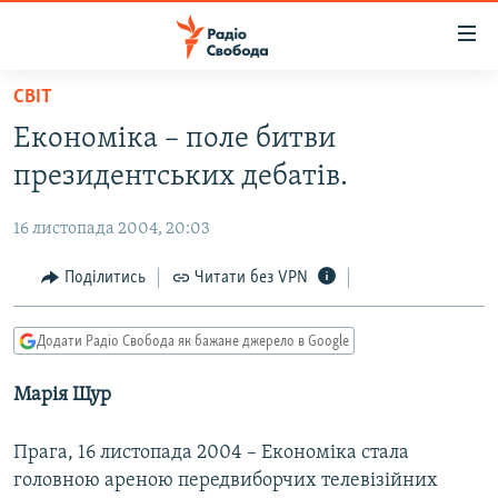
Доступність
посилання
Перейти
СВІТ
до
РАДІО СВОБОДА – 70 РОКІВ
Економіка – поле битви
основного
ВСЕ ЗА ДОБУ
матеріалу
президентських дебатів.
СТАТТІ
Перейти
до
16 листопада 2004, 20:03
ВІЙНА
ПОЛІТИКА
основної
РОСІЙСЬКА «ФІЛЬТРАЦІЯ»
Поділитись
Читати без VPN
ЕКОНОМІКА
навігації
Перейти
ДОНБАС.РЕАЛІЇ
СУСПІЛЬСТВО
до
Додати Радіо Свобода як бажане джерело в Google
КРИМ.РЕАЛІЇ
КУЛЬТУРА
пошуку
Марія Щур
ТИ ЯК?
СПОРТ
СХЕМИ
УКРАЇНА
Прага, 16 листопада 2004 – Економіка стала
КИТАЙ.ВИКЛИКИ
головною ареною передвиборчих телевізійних
СВІТ