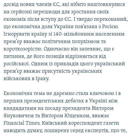
досвід нових членів ЄС, які нібито наштовхнулися
на серйозні перешкоди для зростання своїх
економік після вступу до ЄС. І твердо переконаний,
що економічна доля України пов’язана з Росією.
Ігнорувати країну зі 140-мільйонним населенням
прем’єр вважає політичним популізмом та
короткозорістю. Одночасно він запевняє, що є
питання, де його позиція відрізняється від
російської. Одним із прикладів цього український
прем’єр вважає присутність українських
військових в Іраку.
Економічна тема не даремно стала ключовою і в
перших президентських дебатах в Україні між
кандидатами на посаду президента Віктором
Януковичем та Віктором Ющенком, вважає
Financial Times. Київський кореспондент газети
наводить думку, поширену серед експертів, про те,