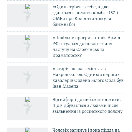
«Один стріляє в себе, а двоє
здаються в полон»: комбат 157-ї
ОМБр про Костянтинівку та
ближні бої
«Повільне прогризання». Армія
РФ готується до нового етапу
наступу на Слов’янськ та
Краматорськ?
«Історія ще раз сміється з
Навроцького». Одним з перших
кавалерів Ордена Білого Орла був
Іван Мазепа
Від ейфорії до небажання жити.
Що відбувається з людьми після
звільнення із російського полону
Чоловік загинув і вона пішла на