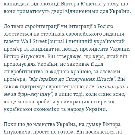
кандидата від опозиції Віктора Ющенка у тому, що
вони триматимуть двері відчиненими для України.
До теми євроінтеграції чи інтеграції з Росією
звертається на сторінках європейського видання
газети Wall Street Journal і нинішній український
прем’єр та кандидат на посаду президента України
Віктор Янукович. Він стверджує, що курс, який він
пропонує для України, не закриває її для
співробітництва із жодною країною, за словами
прем’єра,
“від Ізраїлю до Сполучених Штатів”.
Він
також підтримує євроінтеграцію, але
“не сьогодні і
не за будь-яку ціну”
, а лише тоді, коли стане ясно,
як це можна зробити у найкращих інтересах
української економіки та народу України.
Поки що до членства Україна, на думку Віктора
Януковича, просто не готова. Він посилається на