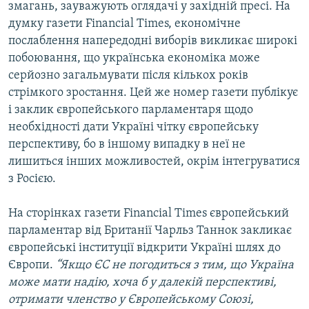
змагань, зауважують оглядачі у західній пресі. На
МУЛЬТИМЕДІА
думку газети Financial Times, економічне
ФОТО
послаблення напередодні виборів викликає широкі
побоювання, що українська економіка може
СПЕЦПРОЄКТИ
серйозно загальмувати після кількох років
ПОДКАСТИ
стрімкого зростання. Цей же номер газети публікує
і заклик європейського парламентаря щодо
КРИМ РЕАЛІЇ
необхідності дати Україні чітку європейську
РУС
перспективу, бо в іншому випадку в неї не
лишиться інших можливостей, окрім інтегруватися
УКР
з Росією.
КТАТ
На сторінках газети Financial Times європейський
ДОЛУЧАЙСЯ!
парламентар від Британії Чарльз Таннок закликає
європейські інституції відкрити Україні шлях до
Європи.
“Якщо ЄС не погодиться з тим, що Україна
може мати надію, хоча б у далекій перспективі,
отримати членство у Європейському Союзі,