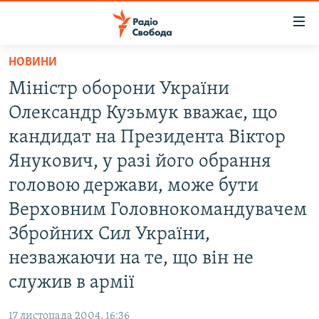
Доступність
посилання
Перейти
НОВИНИ
до
РАДІО СВОБОДА – 70 РОКІВ
Міністр оборони України
основного
ВСЕ ЗА ДОБУ
матеріалу
Олександр Кузьмук вважає, що
СТАТТІ
Перейти
кандидат на Президента Віктор
до
ВІЙНА
ПОЛІТИКА
Янукович, у разі його обрання
основної
РОСІЙСЬКА «ФІЛЬТРАЦІЯ»
ЕКОНОМІКА
навігації
головою держави, може бути
Перейти
ДОНБАС.РЕАЛІЇ
СУСПІЛЬСТВО
Верховним Головнокомандувачем
до
КРИМ.РЕАЛІЇ
КУЛЬТУРА
Збройних Сил України,
пошуку
ТИ ЯК?
незважаючи на те, що він не
СПОРТ
служив в армії
СХЕМИ
УКРАЇНА
КИТАЙ.ВИКЛИКИ
СВІТ
17 листопада 2004, 16:36