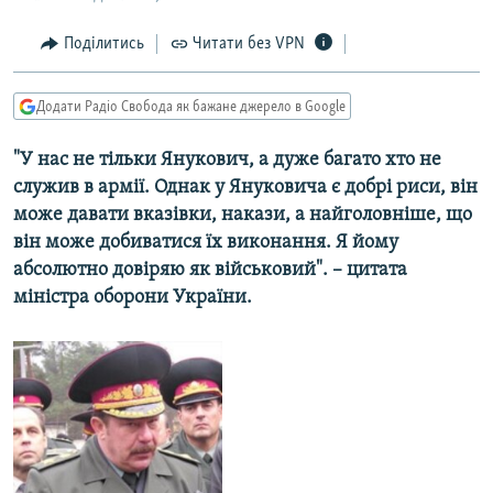
МУЛЬТИМЕДІА
Поділитись
Читати без VPN
ФОТО
СПЕЦПРОЄКТИ
Додати Радіо Свобода як бажане джерело в Google
ПОДКАСТИ
"У нас не тільки Янукович, а дуже багато хто не
служив в армії. Однак у Януковича є добрі риси, він
КРИМ РЕАЛІЇ
може давати вказівки, накази, а найголовніше, що
РУС
він може добиватися їх виконання. Я йому
УКР
абсолютно довіряю як військовий". – цитата
міністра оборони України.
КТАТ
ДОЛУЧАЙСЯ!