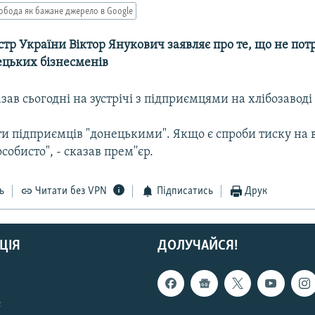
обода як бажане джерело в Google
стр України Віктор Янукович заявляє про те, що не пот
ецьких бізнесменів
азав сьогодні на зустрічі з підприємцями на хлібозаводі
и підприємців "донецькими". Якщо є спроби тиску на ва
собисто", - сказав прем''єр.
ь
Читати без VPN
Підписатись
Друк
ЦІЯ
ДОЛУЧАЙСЯ!
с