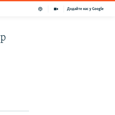
Додайте нас у Google
ор
е