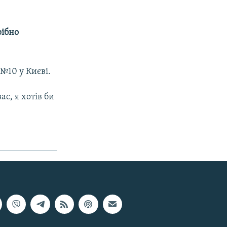
рібно
 №10 у Києві.
с, я хотів би