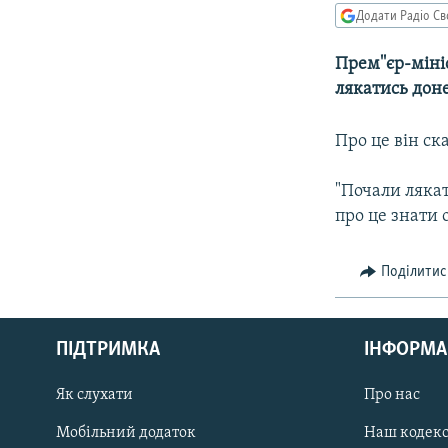
МУЛЬТИМЕДІА
Додати Радіо Св
ФОТО
Прем''єр-міні
СПЕЦПРОЄКТИ
лякатись дон
ПОДКАСТИ
Про це він ск
"Почали лякат
про це знати о
Поділитис
КРИМ РЕАЛІЇ
РУС
ПІДТРИМКА
ІНФОРМА
УКР
КТАТ
Як слухати
Про нас
Мобільний додаток
Наш кодек
ДОЛУЧАЙСЯ!