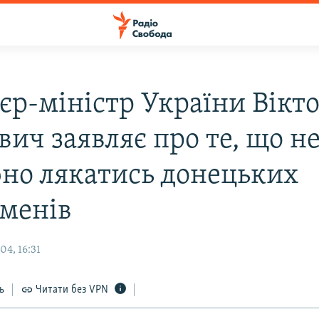
'єр-міністр України Вікт
ич заявляє про те, що н
бно лякатись донецьких
сменів
04, 16:31
ь
Читати без VPN