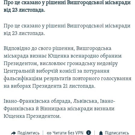
Про це сказано у рішенні Вишгородської міськради
КИТАЙ.ВИКЛИКИ
від 23 листопада.
МУЛЬТИМЕДІА
Про це сказано у рішенні Вишгородської міськради
ФОТО
від 23 листопада.
СПЕЦПРОЄКТИ
Відповідно до свого рішення, Вишгородська
ПОДКАСТИ
міськрада визнає Ющенка всенародно обраним
Президентом, висловлює громадську недовіру
КРИМ РЕАЛІЇ
Центральній виборчій комісії за потурання
РУС
фальсифікаціям результатів повторного голосування
УКР
на виборах Президента 21 листопада.
КТАТ
Івано-Франківська облрада, Львівська, Івано-
Франківська й Вінницька міськради визнали
ДОЛУЧАЙСЯ!
Ющенка Президентом.
Поділитись
Читати без VPN
Підписатись