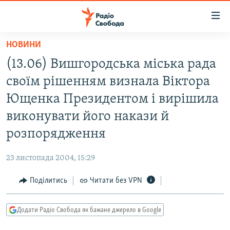
Доступність
посилання
Перейти
НОВИНИ
до
РАДІО СВОБОДА – 70 РОКІВ
(13.06) Вишгородська міська рада
основного
ВСЕ ЗА ДОБУ
матеріалу
своїм рішенням визнала Віктора
СТАТТІ
Перейти
Ющенка Президентом і вирішила
до
ВІЙНА
ПОЛІТИКА
виконувати його накази й
основної
РОСІЙСЬКА «ФІЛЬТРАЦІЯ»
ЕКОНОМІКА
навігації
розпорядження
Перейти
ДОНБАС.РЕАЛІЇ
СУСПІЛЬСТВО
до
23 листопада 2004, 15:29
КРИМ.РЕАЛІЇ
КУЛЬТУРА
пошуку
Поділитись
Читати без VPN
ТИ ЯК?
СПОРТ
СХЕМИ
УКРАЇНА
Додати Радіо Свобода як бажане джерело в Google
ПРИАЗОВ’Я
СВІТ