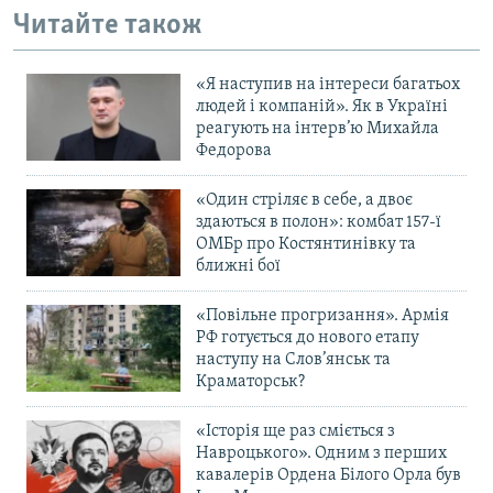
Читайте також
Усі сайти RFE/RL
«Я наступив на інтереси багатьох
людей і компаній». Як в Україні
реагують на інтерв’ю Михайла
Федорова
«Один стріляє в себе, а двоє
здаються в полон»: комбат 157-ї
ОМБр про Костянтинівку та
ближні бої
«Повільне прогризання». Армія
РФ готується до нового етапу
наступу на Слов’янськ та
Краматорськ?
«Історія ще раз сміється з
Навроцького». Одним з перших
кавалерів Ордена Білого Орла був