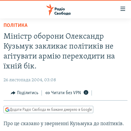
Доступність
посилання
Перейти
ПОЛІТИКА
до
РАДІО СВОБОДА – 70 РОКІВ
Міністр оборони Олександр
основного
ВСЕ ЗА ДОБУ
матеріалу
Кузьмук закликає політиків не
СТАТТІ
Перейти
агітувати армію переходити на
до
ВІЙНА
ПОЛІТИКА
їхній бік.
основної
РОСІЙСЬКА «ФІЛЬТРАЦІЯ»
ЕКОНОМІКА
навігації
26 листопада 2004, 03:08
Перейти
ДОНБАС.РЕАЛІЇ
СУСПІЛЬСТВО
до
Поділитись
Читати без VPN
КРИМ.РЕАЛІЇ
КУЛЬТУРА
пошуку
ТИ ЯК?
СПОРТ
Додати Радіо Свобода як бажане джерело в Google
СХЕМИ
УКРАЇНА
Про це сказано у зверненні Кузьмука до політиків.
КИТАЙ.ВИКЛИКИ
СВІТ