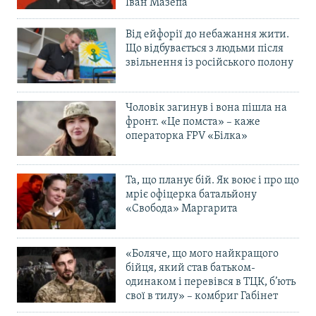
Іван Мазепа
Від ейфорії до небажання жити.
Що відбувається з людьми після
звільнення із російського полону
Чоловік загинув і вона пішла на
фронт. «Це помста» – каже
операторка FPV «Білка»
Та, що планує бій. Як воює і про що
мріє офіцерка батальйону
«Свобода» Маргарита
«Боляче, що мого найкращого
бійця, який став батьком-
одинаком і перевівся в ТЦК, б’ють
свої в тилу» – комбриг Габінет