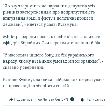
МУЛЬТИМЕДІА
"Я хочу звернутися до народних депутатів усіх
рівнів із застереженням про неприпустимість
ФОТО
втягування армії й флоту в політичні процеси
СПЕЦПРОЄКТИ
держави", - йдеться у заяві Кузьмука.
ПОДКАСТИ
Міністр оборони просить політиків не закликати
офіцерів Збройних Сил переходити на інший бік.
КРИМ РЕАЛІЇ
РУС
"У нас немає іншого боку, як бік українського
УКР
народу, якому ні за яких умовах ми не зрадимо", -
сказано у зверненні.
КТАТ
Раніше Кузьмук закликав військових не реагувати
ДОЛУЧАЙСЯ!
на провокації та зберігати спокій.
Поділитись
Читати без VPN
Підписатись