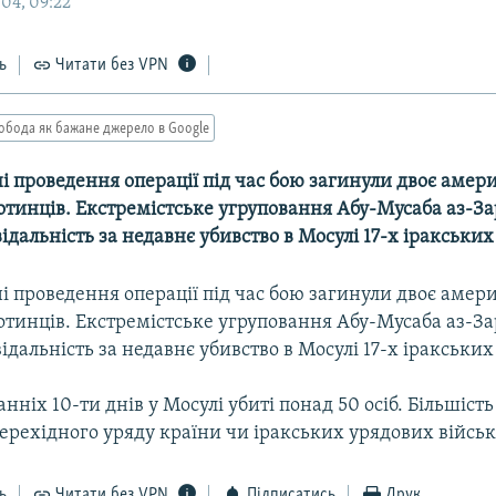
04, 09:22
ь
Читати без VPN
обода як бажане джерело в Google
і проведення операції під час бою загинули двоє аме
тинців. Екстремістське угруповання Абу-Мусаба аз-За
відальність за недавнє убивство в Мосулі 17-х іракських
і проведення операції під час бою загинули двоє аме
тинців. Екстремістське угруповання Абу-Мусаба аз-За
відальність за недавнє убивство в Мосулі 17-х іракських
нніх 10-ти днів у Мосулі убиті понад 50 осіб. Більшість
ерехідного уряду країни чи іракських урядових військ
ь
Читати без VPN
Підписатись
Друк