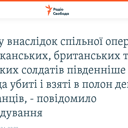
у внаслідок спільної опер
канських, британських 
ких солдатів південніше 
а убиті і взяті в полон д
нців, - повідомило
дування