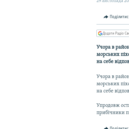
МУЛЬТИМЕДІА
29 листопада 20
ФОТО
Поділитис
СПЕЦПРОЄКТИ
ПОДКАСТИ
Додати Радіо Св
Учора в район
морських піхо
на себе відпо
Учора в район
морських піхо
на себе відпо
Упродовж оста
прибічники п
Поділитис