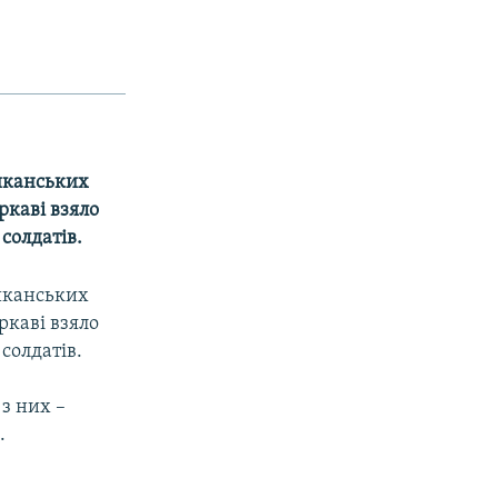
риканських
ркаві взяло
 солдатів.
риканських
ркаві взяло
 солдатів.
 з них –
.