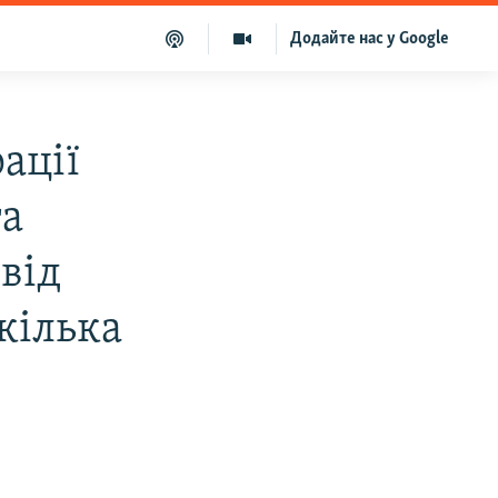
Додайте нас у Google
ації
та
від
екілька