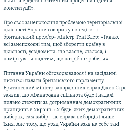
шлях вперед та політичний процес на підставі
Усі сайти RFE/RL
конституції».
Про своє занепокоєння проблемою територіальної
цілісності України говорив у понеділок і
британський прем’єр- міністр Тоні Блер: «Гадаю,
всі занепокоєні тим, щоб зберегти країну в
цілісності, усвідомити, що власне, сталося, і
поміркувати над тим, що потрібно зробити».
Питання України обговорювалося і на засіданні
нижньої палати британського парламенту.
Британський міністр закордонних справ Джек Стро
заявив, що міжнародна спільнота буде і надалі
пильно стежити за дотриманням демократичних
принципів в Україні. «У будь-яких демократичних
виборах, сам вибір – це справа виборців і лише
їхня. Але тому, що уряд України взяв на себе такі