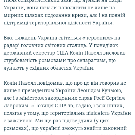
Після сепаратистських заяв, що лунали на Сході
МУЛЬТИМЕДІА
України, вони почали наполягати не лише на
мирних шляхах подолання кризи, але і на повній
ФОТО
підтримці територіальної цілісності України.
СПЕЦПРОЄКТИ
Вже тиждень Україна світиться «червоним» на
ПОДКАСТИ
радарі головних світових столиць. У понеділок
державний секретар США Колін Павелл висловив
КРИМ РЕАЛІЇ
стурбованість розмовами про сепаратизм, що
РУС
лунають у східних областях України.
УКР
Колін Павелл повідомив, що про це він говорив не
КТАТ
лише з президентом України Леонідом Кучмою,
але і з міністром закордонних справ Росії Сергієм
ДОЛУЧАЙСЯ!
Лавровим. «Позиція США та, гадаю, і всіх інших,
полягає у тому, що територіальна цілісність України
є важливою. Ми ще раз підтвердили (у цих
розмовах), що українці зможуть знайти законний