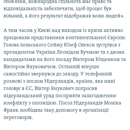
обов’язки, міжнародна спільнота має право та
відповідальність забезпечити, щоб процес був
вільний, а його результат відображав волю людей».
А тим часом у Києві над виходом із кризи активно
працювали представники континентальної Європи.
Голова польського Сейму Юзеф Олекси зустрівся з
президентом України Леонідом Кучмою та з двома
кандидатами на його посаду Віктором Ющенком та
Віктором Януковичем. Останній вперше
самостійно звернувся до заходу. У телефонній
розмові з послом Нідерландів, країни, яка нині
головує в ЄС, Віктор Янукович попросив
нідерландський уряд посприяти залагодженню
конфлікту з опозицією. Посол Нідерландів Моніка
Франк пообіцяла таку допомогу в організації
переговорів.