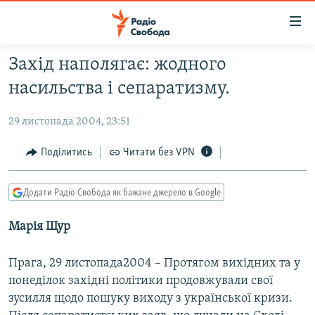
Доступність
посилання
Перейти
Захід наполягає: жодного
до
РАДІО СВОБОДА – 70 РОКІВ
насильства і сепаратизму.
основного
ВСЕ ЗА ДОБУ
матеріалу
29 листопада 2004, 23:51
СТАТТІ
Перейти
до
ВІЙНА
ПОЛІТИКА
Поділитись
Читати без VPN
основної
РОСІЙСЬКА «ФІЛЬТРАЦІЯ»
ЕКОНОМІКА
навігації
Додати Радіо Свобода як бажане джерело в Google
Перейти
ДОНБАС.РЕАЛІЇ
СУСПІЛЬСТВО
до
Марія Щур
КРИМ.РЕАЛІЇ
КУЛЬТУРА
пошуку
ТИ ЯК?
СПОРТ
Прага, 29 листопада2004 – Протягом вихідних та у
СХЕМИ
УКРАЇНА
понеділок західні політики продовжували свої
зусилля щодо пошуку виходу з української кризи.
КИТАЙ.ВИКЛИКИ
СВІТ