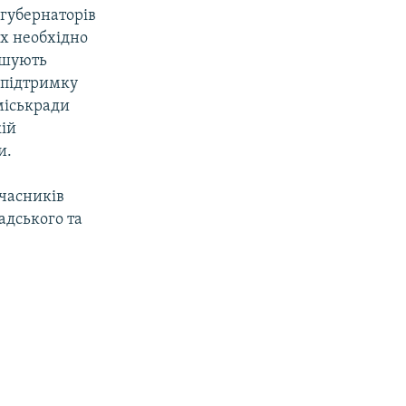
 губернаторів
Їх необхідно
рушують
а підтримку
міськради
кій
и.
учасників
адського та