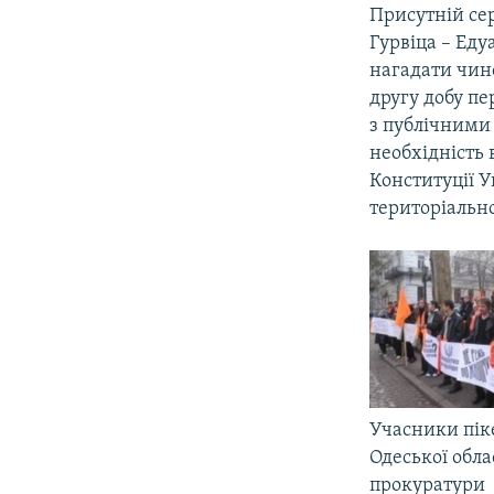
Присутній се
Гурвіца – Ед
нагадати чино
другу добу пе
з публічними
необхідність 
Конституції У
територіальн
Учасники піке
Одеської обла
прокуратури