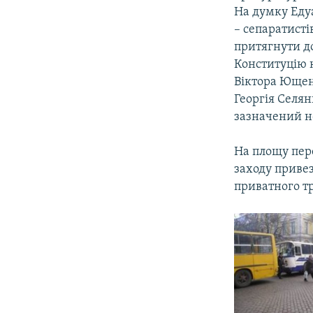
На думку Едуа
– сепаратисті
притягнути до
Конституцію к
Віктора Ющен
Георгія Селян
зазначений н
На площу пер
заходу привез
приватного тр