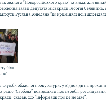
 так званого “Новоросійського краю” та вимагали як
доволення заяви депутата міськради Георгія Селянина,
ягнути Руслана Боделана “до кримінальної відповідаль
ту біля
сної
-служби обласної прокуратури, у відповідь на прохан
 радіо “Свобода” повідомити про перебіг розслідуванн
кради, сказав, що “інформації про це не має”.