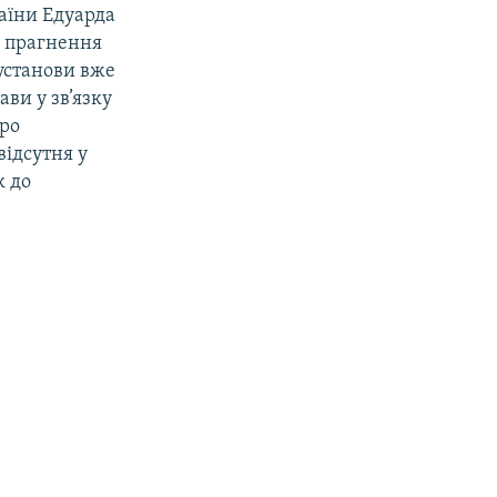
аїни Едуарда
є прагнення
 установи вже
ви у зв’язку
про
відсутня у
к до