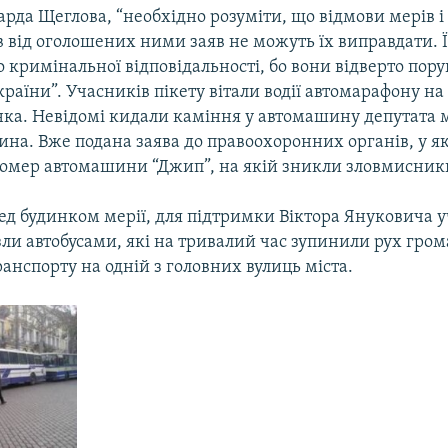
рда Щеглова, “необхідно розуміти, що відмови мерів і
в від оголошених ними заяв не можуть їх виправдати. 
 кримінальної відповідальності, бо вони відверто по
раїни”. Учасників пікету вітали водії автомарафону н
ка. Невідомі кидали каміння у автомашину депутата 
ина. Вже подана заява до правоохоронних органів, у я
омер автомашини “Джип”, на якій зникли зловмисник
ед будинком мерії, для підтримки Віктора Януковича 
ли автобусами, які на тривалий час зупинили рух гром
анспорту на одній з головних вулиць міста.