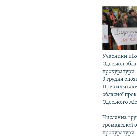
МУЛЬТИМЕДІА
ФОТО
СПЕЦПРОЄКТИ
ПОДКАСТИ
Учасники піке
Одеської обла
прокуратури
3 грудня опоз
Прихильники 
обласної прок
Одеського міс
Численна гру
громадської о
прокуратури.