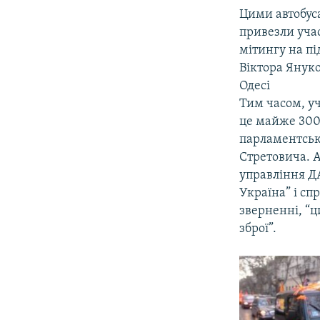
Цими автобу
привезли уча
мітингу на п
Віктора Янук
Одесі
Тим часом, у
це майже 300
парламентсько
Стретовича. 
управління Д
Україна” і с
зверненні, “
зброї”.