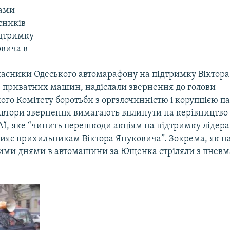
сами
сників
ідтримку
овича в
часники Одеського автомарафону на підтримку Віктор
 приватних машин, надіслали звернення до голови
го Комітету боротьби з оргзлочинністю і корупцією п
Автори звернення вимагають вплинути на керівництво
АЇ, яке “чинить перешкоди акціям на підтримку лідер
прияє прихильникам Віктора Януковича”. Зокрема, як н
цими днями в автомашини за Ющенка стріляли з пневм