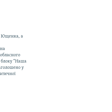
а Ющенка, а
ана
 обласного
а блоку “Наша
аголошено у
атичної