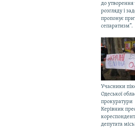
до утворення
розгляду і за
пропонує прит
сепаратизм”.
Учасники піке
Одеської обла
прокуратури
Керівник прес
кореспондента
депутата місь