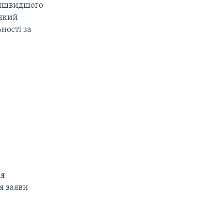
найшвидшого
 який
ності за
ня
я заяви