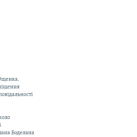
 Ющенка.
иміщення
повідальності
коло
ї
лана Боделана