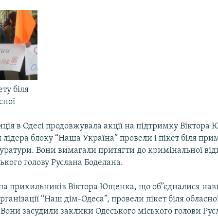
ту біля
сної
иція в Одесі продовжувала акції на підтримку Віктора
лідера блоку “Наша Україна” провели і пікет біля пр
уратури. Вони вимагали притягти до кримінальної від
ького голову Руслана Боделана.
па прихильників Віктора Ющенка, що об”єдналися нав
рганізації “Наш дім-Одеса”, провели пікет біля обласно
 Вони засудили заклики Одеського міського голови Рус