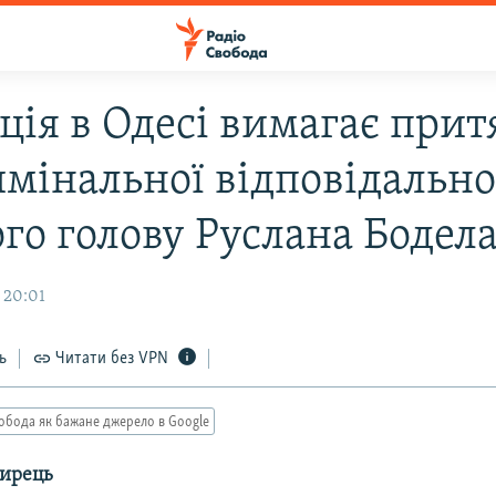
ція в Одесі вимагає прит
имінальної відповідально
го голову Руслана Бодела
 20:01
ь
Читати без VPN
обода як бажане джерело в Google
дирець