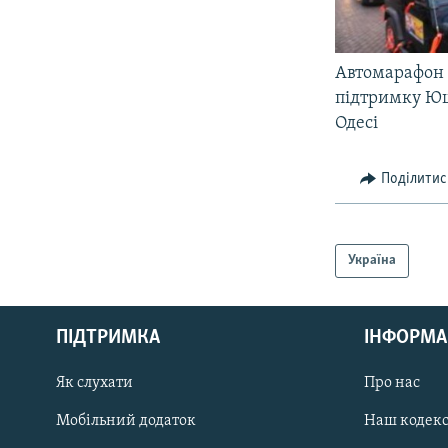
Автомарафон
підтримку Ю
Одесі
Поділитис
Україна
КРИМ РЕАЛІЇ
РУС
ПІДТРИМКА
ІНФОРМА
УКР
КТАТ
Як слухати
Про нас
Мобільний додаток
Наш кодек
ДОЛУЧАЙСЯ!