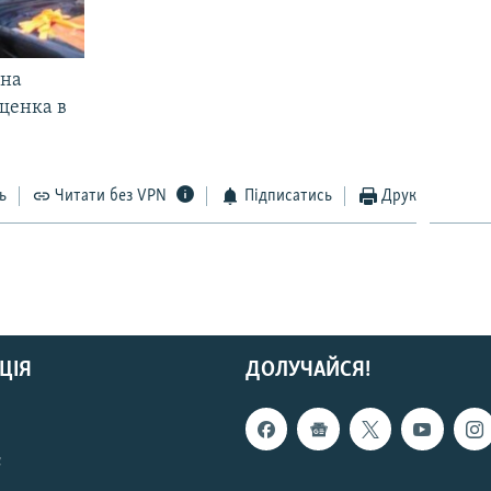
 на
щенка в
ь
Читати без VPN
Підписатись
Друк
ЦІЯ
ДОЛУЧАЙСЯ!
с