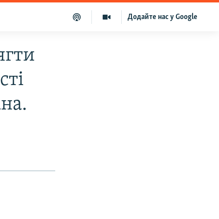
Додайте нас у Google
ягти
сті
на.