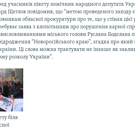
ред учасників пікету помічник народного депутата Укр
уард Щеглов повідомив, що “метою проведеного заходу 
вникам обласної прокуратури про те, що у стінах цієї
ребуває заява з клопотанням про порушення карної спра
 висловлюваннями міського голови Руслана Боделана 
відродження “Новоросійського краю”, згадка про який 
країни. Ці слова можна трактувати не інакше як закли
ому розколу України”.
ту біля
сної