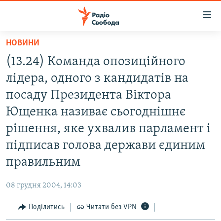
Доступність
посилання
Перейти
НОВИНИ
до
РАДІО СВОБОДА – 70 РОКІВ
(13.24) Команда опозиційного
основного
ВСЕ ЗА ДОБУ
матеріалу
лідера, одного з кандидатів на
СТАТТІ
Перейти
посаду Президента Віктора
до
ВІЙНА
ПОЛІТИКА
Ющенка називає сьогоднішнє
основної
РОСІЙСЬКА «ФІЛЬТРАЦІЯ»
ЕКОНОМІКА
навігації
рішення, яке ухвалив парламент і
Перейти
ДОНБАС.РЕАЛІЇ
СУСПІЛЬСТВО
підписав голова держави єдиним
до
КРИМ.РЕАЛІЇ
КУЛЬТУРА
правильним
пошуку
ТИ ЯК?
СПОРТ
08 грудня 2004, 14:03
СХЕМИ
УКРАЇНА
Поділитись
Читати без VPN
КИТАЙ.ВИКЛИКИ
СВІТ