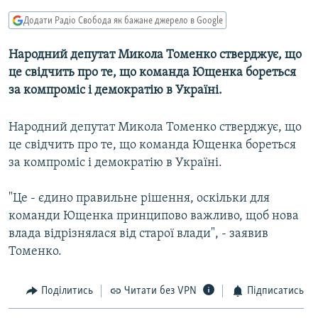
МУЛЬТИМЕДІА
Додати Радіо Свобода як бажане джерело в Google
ФОТО
Народний депутат Микола Томенко стверджує, що
СПЕЦПРОЄКТИ
це свідчить про те, що команда Ющенка бореться
ПОДКАСТИ
за компромiс i демократiю в Українi.
Народний депутат Микола Томенко стверджує, що
КРИМ РЕАЛІЇ
це свідчить про те, що команда Ющенка бореться
РУС
за компромiс i демократiю в Українi.
УКР
КТАТ
"Це - єдино правильне рiшення, оскiльки для
команди Ющенка принципово важливо, щоб нова
влада вiдрiзнялася вiд старої влади", - заявив
ДОЛУЧАЙСЯ!
Томенко.
Поділитись
Читати без VPN
Підписатись