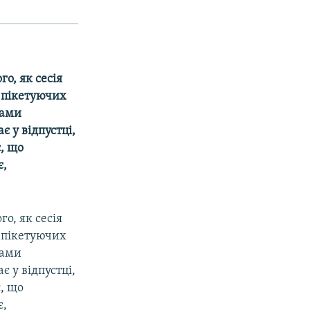
о, як сесія
у пікетуючих
тами
є у відпустці,
, що
є,
о, як сесія
у пікетуючих
тами
є у відпустці,
, що
є,