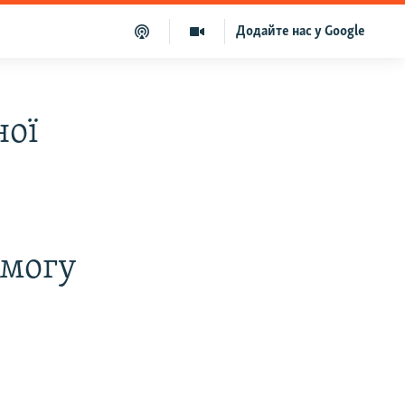
Додайте нас у Google
ної
имогу