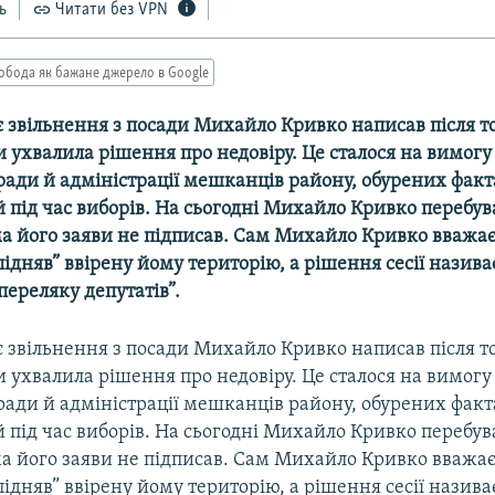
ь
Читати без VPN
обода як бажане джерело в Google
є звільнення з посади Михайло Кривко написав після тог
 ухвалила рішення про недовіру. Це сталося на вимог
ади й адміністрації мешканців району, обурених фак
 під час виборів. На сьогодні Михайло Кривко перебува
ма його заяви не підписав. Сам Михайло Кривко вважає
ідняв” ввірену йому територію, а рішення сесії назива
переляку депутатів”.
є звільнення з посади Михайло Кривко написав після тог
 ухвалила рішення про недовіру. Це сталося на вимог
ади й адміністрації мешканців району, обурених фак
 під час виборів. На сьогодні Михайло Кривко перебува
ма його заяви не підписав. Сам Михайло Кривко вважає
ідняв” ввірену йому територію, а рішення сесії назива