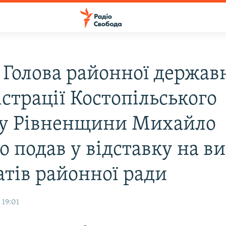
) Голова районної держав
страції Костопільського
у Рівненщини Михайло
о подав у відставку на в
атів районної ради
 19:01