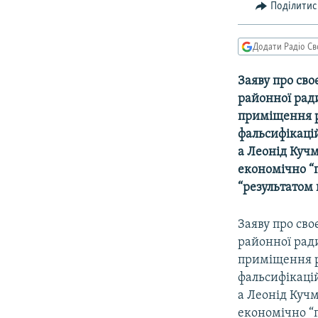
КИТАЙ.ВИКЛИКИ
Поділитис
МУЛЬТИМЕДІА
Додати Радіо Св
ФОТО
СПЕЦПРОЄКТИ
Заяву про сво
районної ради
ПОДКАСТИ
приміщення р
фальсифікацій
а Леонід Куч
економічно “п
“результатом 
Заяву про сво
районної ради
приміщення р
фальсифікацій
а Леонід Куч
економічно “п