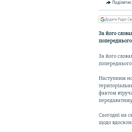
МУЛЬТИМЕДІА
Поділитис
ФОТО
Додати Радіо Св
СПЕЦПРОЄКТИ
ПОДКАСТИ
За його слова
попереднього 
За його слова
попереднього 
Наступним но
територіальни
фактом втруч
передаватиму
Сьогодні на с
щодо вдоскон