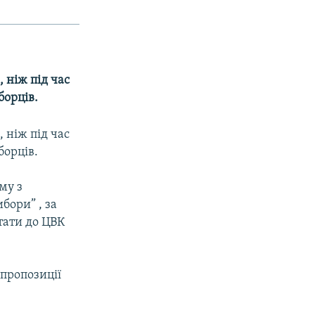
 ніж під час
борців.
 ніж під час
борців.
му з
бори” , за
тати до ЦВК
 пропозиції