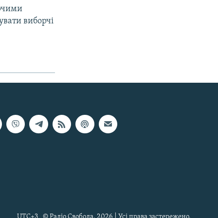
орчими
увати виборчі
UTC+3
© Радіо Свобода, 2026 | Усі права застережено.