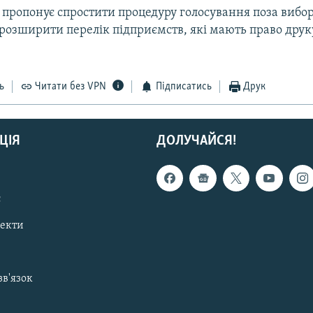
 пропонує спростити процедуру голосування поза виб
 розширити перелік підприємств, які мають право друк
ь
Читати без VPN
Підписатись
Друк
ЦІЯ
ДОЛУЧАЙСЯ!
с
пекти
зв'язок