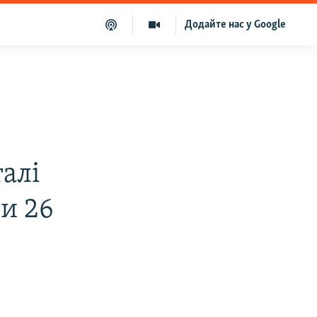
Додайте нас у Google
алі
ри 26