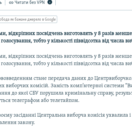
ь
Читати без VPN
обода як бажане джерело в Google
ми, відкріпних посвідчень виготовлять у 8 разів менше,
голосування, тобто у кількості піввідсотка від числа ви
ми, відкріпних посвідчень виготовлять у 8 разів менше,
голосування, тобто у кількості піввідсотка від числа ви
вовведенням стане передача даних до Центрвиборчко
х виборчих комісій. Замість комп’ютерної системи “Ви
ання до якої СБУ порушила кримінальну справу, резуль
ться телеграфом або телетайпом.
воєму засіданні Центральна виборча комісія ухвалила і
алення закону.