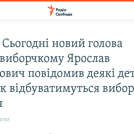
) Сьогодні новий голова
виборчкому Ярослав
ович повідомив деякі дет
як відбуватимуться вибо
я
17:57