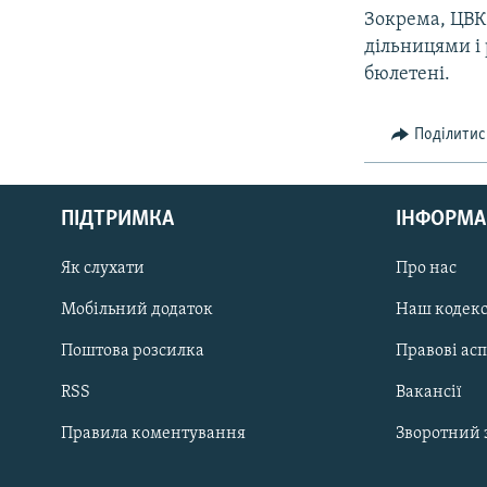
Зокрема, ЦВК
дільницями і
бюлетені.
Поділитис
КРИМ РЕАЛІЇ
РУС
ПІДТРИМКА
ІНФОРМА
УКР
КТАТ
Як слухати
Про нас
Мобільний додаток
Наш кодек
ДОЛУЧАЙСЯ!
Поштова розсилка
Правові ас
RSS
Вакансії
Правила коментування
Зворотний 
Усі сайти RFE/RL