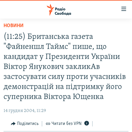
Доступність
посилання
Перейти
НОВИНИ
до
РАДІО СВОБОДА – 70 РОКІВ
(11:25) Британська газета
основного
ВСЕ ЗА ДОБУ
матеріалу
"Файненшл Таймс" пише, що
СТАТТІ
Перейти
кандидат у Президенти України
до
ВІЙНА
ПОЛІТИКА
Віктор Янукович закликАв
основної
РОСІЙСЬКА «ФІЛЬТРАЦІЯ»
ЕКОНОМІКА
навігації
застосувати силу проти учасників
Перейти
ДОНБАС.РЕАЛІЇ
СУСПІЛЬСТВО
демонстрацій на підтримку його
до
КРИМ.РЕАЛІЇ
КУЛЬТУРА
суперника Віктора Ющенка
пошуку
ТИ ЯК?
СПОРТ
14 грудня 2004, 11:29
СХЕМИ
УКРАЇНА
Поділитись
Читати без VPN
КИТАЙ.ВИКЛИКИ
СВІТ