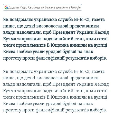
МУЛЬТИМЕДІА
Додати Радіо Свобода як бажане джерело в Google
ФОТО
Як повідомляє українська служба Бі-Бі-Сі, газета
СПЕЦПРОЄКТИ
пише, що деякі високопосадові представники
ПОДКАСТИ
влади наполягали, щоб Президент України Леонід
Кучма запровадив надзвичайний стан, коли сотні
тисяч прихильників В.Ющенка вийшли на вулиці
КРИМ РЕАЛІЇ
Києва і заблокували урядові будівлі на знак
РУС
протесту проти фальсифікації результатів виборів.
УКР
КТАТ
Як повідомляє українська служба Бі-Бі-Сі, газета
пише, що деякі високопосадові представники
влади наполягали, щоб Президент України Леонід
ДОЛУЧАЙСЯ!
Кучма запровадив надзвичайний стан, коли сотні
тисяч прихильників В.Ющенка вийшли на вулиці
Києва і заблокували урядові будівлі на знак
протесту проти фальсифікації результатів виборів.