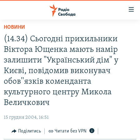
Доступність
посилання
Перейти
НОВИНИ
до
РАДІО СВОБОДА – 70 РОКІВ
(14.34) Сьогодні прихильники
основного
ВСЕ ЗА ДОБУ
матеріалу
Віктора Ющенка мають намір
СТАТТІ
Перейти
залишити "Український дім" у
до
ВІЙНА
ПОЛІТИКА
Києві, повідомив виконувач
основної
РОСІЙСЬКА «ФІЛЬТРАЦІЯ»
ЕКОНОМІКА
навігації
обов''язків коменданта
Перейти
ДОНБАС.РЕАЛІЇ
СУСПІЛЬСТВО
культурного центру Микола
до
КРИМ.РЕАЛІЇ
КУЛЬТУРА
Величкович
пошуку
ТИ ЯК?
СПОРТ
15 грудня 2004, 16:51
СХЕМИ
УКРАЇНА
Поділитись
Читати без VPN
ПРИАЗОВ’Я
СВІТ