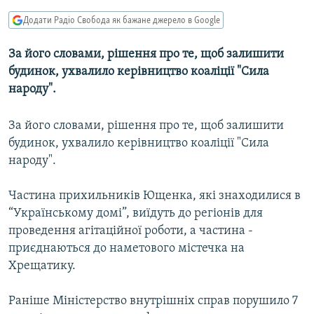
КИТАЙ.ВИКЛИКИ
Додати Радіо Свобода як бажане джерело в Google
МУЛЬТИМЕДІА
За його словами, рішення про те, щоб залишити
ФОТО
будинок, ухвалило керівництво коаліції "Сила
СПЕЦПРОЄКТИ
народу".
ПОДКАСТИ
За його словами, рішення про те, щоб залишити
будинок, ухвалило керівництво коаліції "Сила
КРИМ РЕАЛІЇ
народу".
РУС
УКР
Частина прихильників Ющенка, які знаходилися в
“Українському домі”, виїдуть до регіонів для
КТАТ
проведення агітаційної роботи, а частина -
приєднаються до наметового містечка на
ДОЛУЧАЙСЯ!
Хрещатику.
Раніше Міністерство внутрішніх справ порушило 7