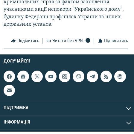
кримінальних справ за фактом захоплення
учасниками акції непокори "Українського дому",
Усі сайти RFE/RL
будинку Федерації профспілок України та інших
державних установ.
Поділитись
Читати без VPN
Підписатись
ДОЛУЧАЙСЯ!
ПІДТРИМКА
ІНФОРМАЦІЯ