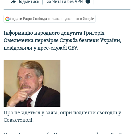
Поділитись
Читати без VPN
МУЛЬТИМЕДІА
ФОТО
Додати Радіо Свобода як бажане джерело в Google
СПЕЦПРОЄКТИ
Інформацію народного депутата Григорія
ПОДКАСТИ
Омельченка перевіряє Служба безпеки України,
повідомили у прес-службі СБУ.
КРИМ РЕАЛІЇ
РУС
УКР
КТАТ
ДОЛУЧАЙСЯ!
Про це йдеться у заяві, оприлюдненій сьогодні у
Севастополі.