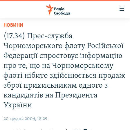
Доступність
посилання
Перейти
НОВИНИ
до
РАДІО СВОБОДА – 70 РОКІВ
(17.34) Прес-служба
основного
ВСЕ ЗА ДОБУ
матеріалу
Чорноморського флоту Російської
СТАТТІ
Перейти
Федерації спростовує інформацію
до
ВІЙНА
ПОЛІТИКА
про те, що на Чорноморському
основної
РОСІЙСЬКА «ФІЛЬТРАЦІЯ»
ЕКОНОМІКА
навігації
флоті нібито здійснюється продаж
Перейти
ДОНБАС.РЕАЛІЇ
СУСПІЛЬСТВО
зброї прихильникам одного з
до
КРИМ.РЕАЛІЇ
КУЛЬТУРА
кандидатів на Президента
пошуку
ТИ ЯК?
України
СПОРТ
СХЕМИ
УКРАЇНА
20 грудня 2004, 18:29
КИТАЙ.ВИКЛИКИ
СВІТ