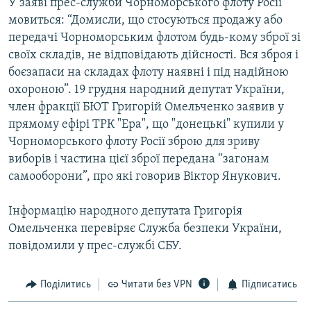
У заяві прес-служби Чорноморського флоту Росії
Усі сайти RFE/RL
мовиться: “Домисли, що стосуються продажу або
передачі Чорноморським флотом будь-кому зброї зі
своїх складів, не відповідають дійсності. Вся зброя і
боєзапаси на складах флоту наявні і під надійною
охороною”. 19 грудня народний депутат України,
член фракції БЮТ Григорій Омельченко заявив у
прямому ефірі ТРК "Ера", що "донецькі" купили у
Чорноморського флоту Росії зброю для зриву
виборів і частина цієї зброї передана “загонам
самооборони”, про які говорив Віктор Янукович.
Інформацію народного депутата Григорія
Омельченка перевіряє Служба безпеки України,
повідомили у прес-службі СБУ.
Поділитись
Читати без VPN
Підписатись