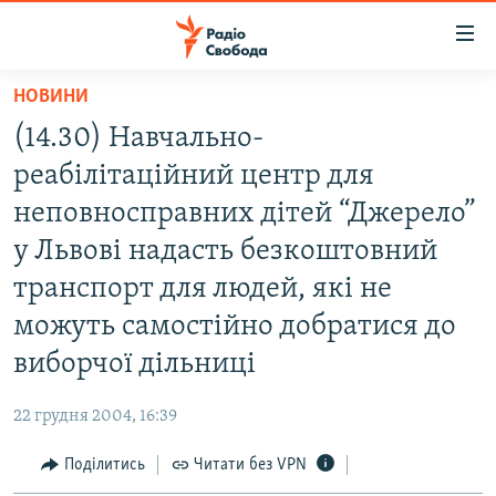
Доступність
посилання
Перейти
НОВИНИ
до
РАДІО СВОБОДА – 70 РОКІВ
(14.30) Навчально-
основного
ВСЕ ЗА ДОБУ
матеріалу
реабілітаційний центр для
СТАТТІ
Перейти
неповносправних дітей “Джерело”
до
ВІЙНА
ПОЛІТИКА
у Львові надасть безкоштовний
основної
РОСІЙСЬКА «ФІЛЬТРАЦІЯ»
ЕКОНОМІКА
навігації
транспорт для людей, які не
Перейти
ДОНБАС.РЕАЛІЇ
СУСПІЛЬСТВО
можуть самостійно добратися до
до
КРИМ.РЕАЛІЇ
КУЛЬТУРА
виборчої дільниці
пошуку
ТИ ЯК?
СПОРТ
22 грудня 2004, 16:39
СХЕМИ
УКРАЇНА
Поділитись
Читати без VPN
КИТАЙ.ВИКЛИКИ
СВІТ