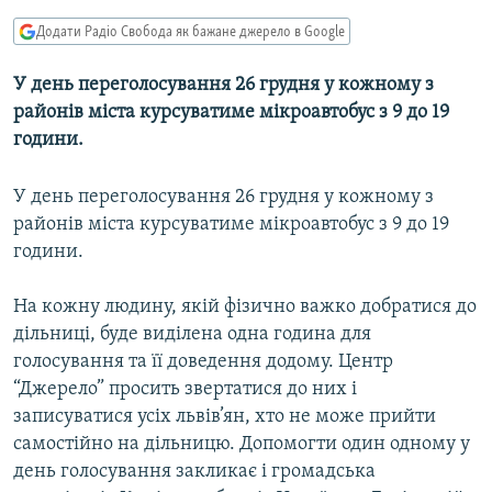
МУЛЬТИМЕДІА
Додати Радіо Свобода як бажане джерело в Google
ФОТО
У день переголосування 26 грудня у кожному з
СПЕЦПРОЄКТИ
районів міста курсуватиме мікроавтобус з 9 до 19
ПОДКАСТИ
години.
У день переголосування 26 грудня у кожному з
КРИМ РЕАЛІЇ
районів міста курсуватиме мікроавтобус з 9 до 19
РУС
години.
УКР
КТАТ
На кожну людину, якій фізично важко добратися до
дільниці, буде виділена одна година для
голосування та її доведення додому. Центр
ДОЛУЧАЙСЯ!
“Джерело” просить звертатися до них і
записуватися усіх львів’ян, хто не може прийти
самостійно на дільницю. Допомогти один одному у
день голосування закликає і громадська