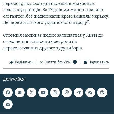
перемогу, яка сьогодні належить мільйонам
Усі сайти RFE/RL
вільних українців. За 17 днів ми мирно, красиво,
елегантно ,без жодної каплі крові змінили Украïну.
Це перемога всього украïнського народу”.
Опозиція закликає людей залишатися у Києві до
оголошення остаточних результатів
переголосування другого туру виборів.
Поділитись
Читати без VPN
Підписатись
ДОЛУЧАЙСЯ!