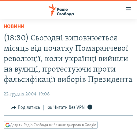
Доступність
посилання
Перейти
НОВИНИ
до
РАДІО СВОБОДА – 70 РОКІВ
(18:30) Сьогодні виповнюється
основного
ВСЕ ЗА ДОБУ
матеріалу
місяць від початку Помаранчевої
СТАТТІ
Перейти
революції, коли українці вийшли
до
ВІЙНА
ПОЛІТИКА
на вулиці, протестуючи проти
основної
РОСІЙСЬКА «ФІЛЬТРАЦІЯ»
ЕКОНОМІКА
навігації
фальсифікації виборів Президента
Перейти
ДОНБАС.РЕАЛІЇ
СУСПІЛЬСТВО
до
22 грудня 2004, 19:08
КРИМ.РЕАЛІЇ
КУЛЬТУРА
пошуку
Поділитись
Читати без VPN
ТИ ЯК?
СПОРТ
СХЕМИ
УКРАЇНА
Додати Радіо Свобода як бажане джерело в Google
КИТАЙ.ВИКЛИКИ
СВІТ