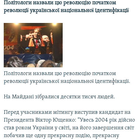
Політологи назвали цю революцію початком
МУЛЬТИМЕДІА
революціï української національноï ідентифікаціï
ФОТО
СПЕЦПРОЄКТИ
ПОДКАСТИ
КРИМ РЕАЛІЇ
РУС
Політологи назвали цю революцію початком
УКР
революціï української національноï ідентифікаціï.
КТАТ
На Майдані зібралися десятки тисяч людей.
ДОЛУЧАЙСЯ!
Перед учасниками мітингу виступив кандидат на
Президента Віктор Ющенко: “Увесь 2004 рік дійсно
став роком Украïни у світі, на його завершення світ
побачив ще одну прекрасну подію, прекрасну