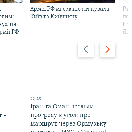
з
Армія РФ масовано атакувала
Рят
овим:
Київ та Київщину
пов
куація
Про
рмії РФ
Яр
Назад
Вперед
22:48
Іран та Оман досягли
 –
прогресу в угоді про
маршрут через Ормузьку