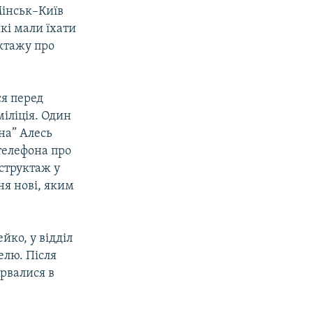
Мінськ–Київ
які мали їхати
уктажу про
ся перед
міліція. Один
на” Алесь
 телефона про
нструктаж у
ня нові, яким
йко, у відділ
елю. Після
ірвалися в