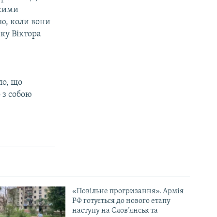
ькими
сю, коли вони
мку Віктора
ло, що
о з собою
«Повільне прогризання». Армія
РФ готується до нового етапу
наступу на Слов’янськ та