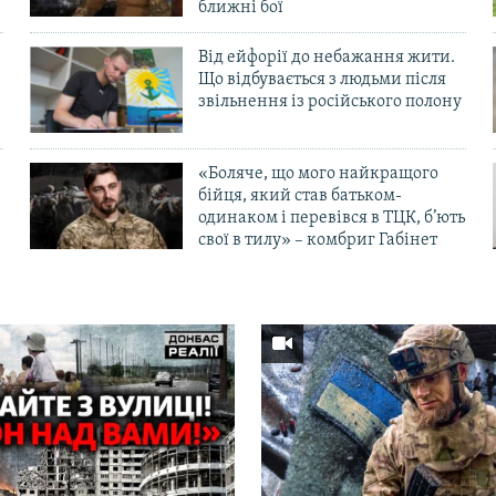
ближні бої
Від ейфорії до небажання жити.
Що відбувається з людьми після
в
звільнення із російського полону
«Боляче, що мого найкращого
бійця, який став батьком-
одинаком і перевівся в ТЦК, б’ють
свої в тилу» – комбриг Габінет