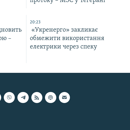
протоку – МЗС у Тегерані
20:23
дновить
«Укренерго» закликає
ою –
обмежити використання
електрики через спеку