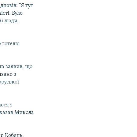
дповів: “Я тут
сті. Було
мі люди.
ю готелю
та заявив, що
язано з
руської
ося з
сказав Микола
р Кобець,