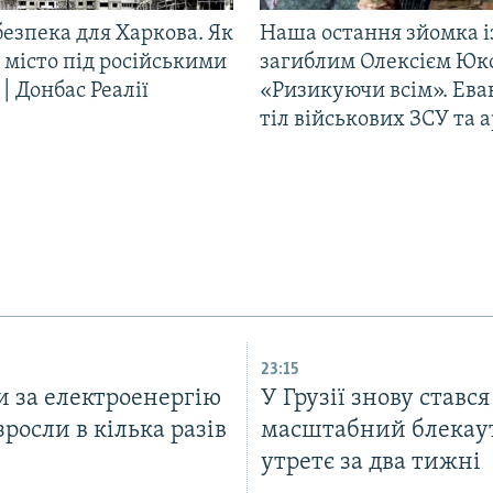
езпека для Харкова. Як
Наша остання зйомка і
 місто під російськими
загиблим Олексієм Юк
| Донбас Реалії
«Ризикуючи всім». Ева
тіл військових ЗСУ та а
23:15
и за електроенергію
У Грузії знову стався
 зросли в кілька разів
масштабний блекаут
утретє за два тижні