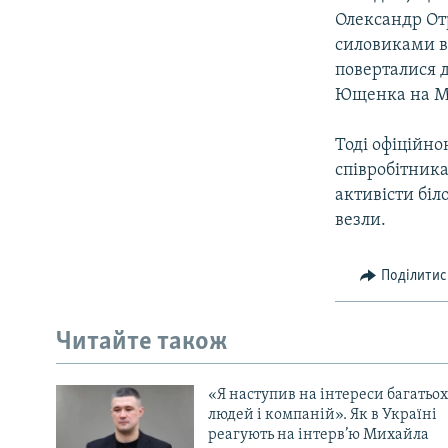
Олександр От
силовиками в 
поверталися д
Ющенка на М
Тоді офіційн
співробітник
активісти біл
везли.
Поділитис
Читайте також
«Я наступив на інтереси багатьох
людей і компаній». Як в Україні
реагують на інтерв’ю Михайла