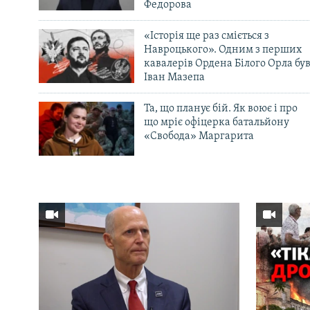
Федорова
«Історія ще раз сміється з
Навроцького». Одним з перших
кавалерів Ордена Білого Орла бу
Іван Мазепа
Та, що планує бій. Як воює і про
що мріє офіцерка батальйону
«Свобода» Маргарита