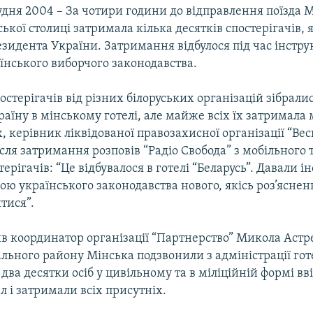
удня 2004 – За чотири години до відправлення поїзда 
уської столиці затримала кілька десятків спостерігачів, 
зидента України. Затримання відбулося під час інстр
їнського виборчого законодавства.
остерігачів від різних білоруських організацій зібрали
країну в мінському готелі, але майже всіх їх затримала 
, керівник ліквідованої правозахисної організації “Вес
сля затримання розповів “Радіо Свобода” з мобільного
терігачів: “Це відбувалося в готелі “Беларусь”. Давали і
іною українського законодавства нового, якісь роз’яснен
тися”.
в координатор організації “Партнерство” Микола Астре
ального району Мінська подзвонили з адміністрації гот
 два десятки осіб у цивільному та в міліційній формі вв
 і затримали всіх присутніх.