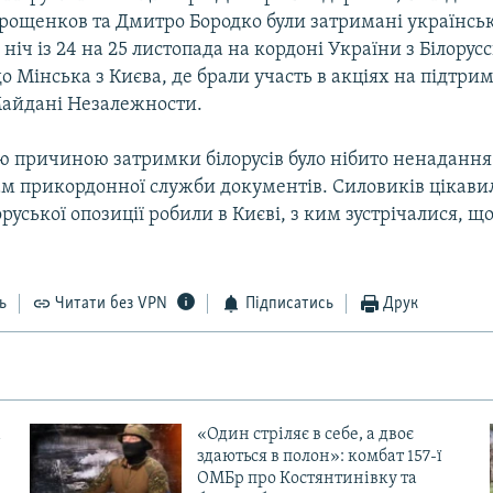
рощенков та Дмитро Бородко були затримані українс
ніч із 24 на 25 листопада на кордоні України з Білорус
о Мінська з Києва, де брали участь в акціях на підтри
айдані Незалежности.
ою причиною затримки білорусів було нібито ненадання
ам прикордонної служби документів. Силовиків цікави
оруської опозиції робили в Києві, з ким зустрічалися, щ
ь
Читати без VPN
Підписатись
Друк
«Один стріляє в себе, а двоє
здаються в полон»: комбат 157-ї
ОМБр про Костянтинівку та