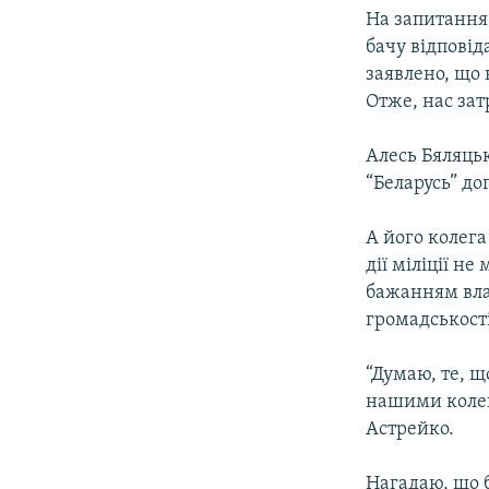
На запитання,
бачу відповід
заявлено, що 
Отже, нас зат
Алесь Бяляцьк
“Беларусь” до
А його колега
дії міліції не
бажанням вла
громадськості
“Думаю, те, щ
нашими колег
Астрейко.
Нагадаю, що 