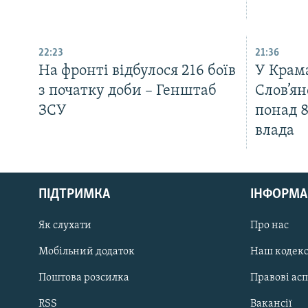
22:23
21:36
На фронті відбулося 216 боїв
У Крама
з початку доби – Генштаб
Слов’я
ЗСУ
понад 8
влада
КРИМ РЕАЛІЇ
РУС
ПІДТРИМКА
ІНФОРМА
УКР
КТАТ
Як слухати
Про нас
Мобільний додаток
Наш кодек
ДОЛУЧАЙСЯ!
Поштова розсилка
Правові ас
RSS
Вакансії