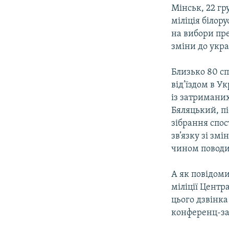
КИТАЙ.ВИКЛИКИ
Мінськ, 22 гр
МУЛЬТИМЕДІА
міліція білор
на вибори пре
ФОТО
зміни до укра
СПЕЦПРОЄКТИ
Близько 80 сп
ПОДКАСТИ
від’їздом в У
із затриманих
Бяляцький, пі
зібрання спос
зв’язку зі зм
чином поводи
А як повідоми
міліції Центр
цього дзвінка
конференц-зал