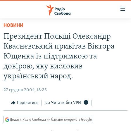
Доступність
посилання
Перейти
НОВИНИ
до
РАДІО СВОБОДА – 70 РОКІВ
Президент Польщі Олександр
основного
ВСЕ ЗА ДОБУ
матеріалу
Кваснєвський привітав Віктора
СТАТТІ
Перейти
Ющенка із підтримкою та
до
ВІЙНА
ПОЛІТИКА
довірою, яку висловив
основної
РОСІЙСЬКА «ФІЛЬТРАЦІЯ»
ЕКОНОМІКА
навігації
український народ.
Перейти
ДОНБАС.РЕАЛІЇ
СУСПІЛЬСТВО
до
27 грудня 2004, 18:35
КРИМ.РЕАЛІЇ
КУЛЬТУРА
пошуку
Поділитись
Читати без VPN
ТИ ЯК?
СПОРТ
СХЕМИ
УКРАЇНА
Додати Радіо Свобода як бажане джерело в Google
КИТАЙ.ВИКЛИКИ
СВІТ