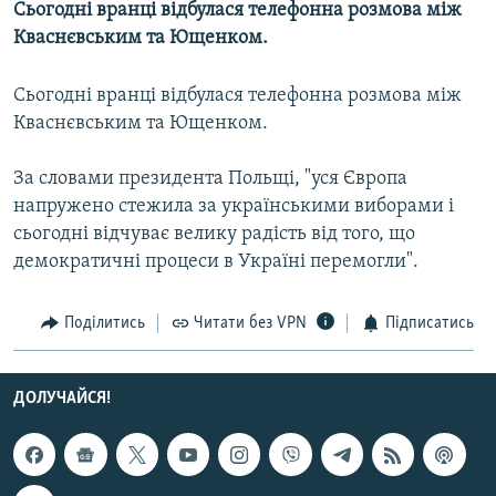
Сьогодні вранці відбулася телефонна розмова між
МУЛЬТИМЕДІА
Кваснєвським та Ющенком.
ФОТО
Сьогодні вранці відбулася телефонна розмова між
СПЕЦПРОЄКТИ
Кваснєвським та Ющенком.
ПОДКАСТИ
За словами президента Польщі, "уся Європа
КРИМ РЕАЛІЇ
напружено стежила за українськими виборами і
РУС
сьогодні відчуває велику радість від того, що
демократичні процеси в Україні перемогли".
УКР
КТАТ
Поділитись
Читати без VPN
Підписатись
ДОЛУЧАЙСЯ!
ДОЛУЧАЙСЯ!