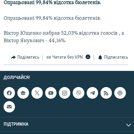
Опрацьовані 99,84% відсотка бюлетенів.
МУЛЬТИМЕДІА
ФОТО
Опрацьовані 99,84% відсотка бюлетенів.
СПЕЦПРОЄКТИ
Віктор Ющенко набрав 52,03% відсотка голосів , а
ПОДКАСТИ
Віктор Янукович - 44,16%.
КРИМ РЕАЛІЇ
Поділитись
Читати без VPN
Підписатись
РУС
УКР
ДОЛУЧАЙСЯ!
КТАТ
ДОЛУЧАЙСЯ!
ПІДТРИМКА