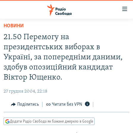
Доступність
посилання
Перейти
НОВИНИ
до
РАДІО СВОБОДА – 70 РОКІВ
21.50 Перемогу на
основного
ВСЕ ЗА ДОБУ
матеріалу
президентських виборах в
СТАТТІ
Перейти
Украïні, за попередніми даними,
до
ВІЙНА
ПОЛІТИКА
здобув опозиційний кандидат
основної
РОСІЙСЬКА «ФІЛЬТРАЦІЯ»
ЕКОНОМІКА
навігації
Віктор Ющенко.
Перейти
ДОНБАС.РЕАЛІЇ
СУСПІЛЬСТВО
до
27 грудня 2004, 22:18
КРИМ.РЕАЛІЇ
КУЛЬТУРА
пошуку
Поділитись
Читати без VPN
ТИ ЯК?
СПОРТ
СХЕМИ
УКРАЇНА
Додати Радіо Свобода як бажане джерело в Google
КИТАЙ.ВИКЛИКИ
СВІТ