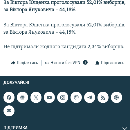
За Віктора Ющенка проголосували 52,01% виборців,
МУЛЬТИМЕДІА
за Віктора Януковича – 44,18%.
ФОТО
За Віктора Ющенка проголосували 52,01% виборців,
СПЕЦПРОЄКТИ
за Віктора Януковича – 44,18%.
ПОДКАСТИ
Не підтримали жодного кандидата 2,34% виборців.
КРИМ РЕАЛІЇ
РУС
Поділитись
Читати без VPN
Підписатись
УКР
КТАТ
ДОЛУЧАЙСЯ!
ДОЛУЧАЙСЯ!
ПІДТРИМКА