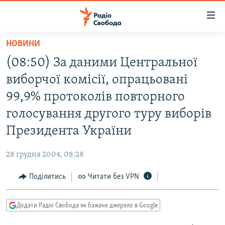
Доступність
посилання
Перейти
НОВИНИ
до
РАДІО СВОБОДА – 70 РОКІВ
(08:50) За даними Центральної
основного
ВСЕ ЗА ДОБУ
матеріалу
виборчої комісії, опрацьовані
СТАТТІ
Перейти
99,9% протоколів повторного
до
ВІЙНА
ПОЛІТИКА
голосування другого туру виборів
основної
РОСІЙСЬКА «ФІЛЬТРАЦІЯ»
ЕКОНОМІКА
навігації
Президента України
Перейти
ДОНБАС.РЕАЛІЇ
СУСПІЛЬСТВО
до
28 грудня 2004, 08:28
КРИМ.РЕАЛІЇ
КУЛЬТУРА
пошуку
Поділитись
Читати без VPN
ТИ ЯК?
СПОРТ
СХЕМИ
УКРАЇНА
Додати Радіо Свобода як бажане джерело в Google
КИТАЙ.ВИКЛИКИ
СВІТ