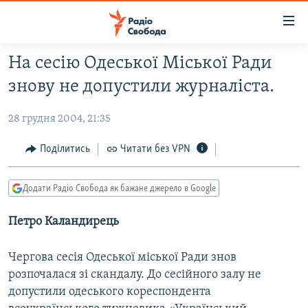
Доступність
посилання
Перейти
На сесію Одеської Міської Ради
до
РАДІО СВОБОДА – 70 РОКІВ
знову не допустили журналіста.
основного
ВСЕ ЗА ДОБУ
матеріалу
28 грудня 2004, 21:35
СТАТТІ
Перейти
до
ВІЙНА
ПОЛІТИКА
Поділитись
Читати без VPN
основної
РОСІЙСЬКА «ФІЛЬТРАЦІЯ»
ЕКОНОМІКА
навігації
Додати Радіо Свобода як бажане джерело в Google
Перейти
ДОНБАС.РЕАЛІЇ
СУСПІЛЬСТВО
до
Петро Каландирець
КРИМ.РЕАЛІЇ
КУЛЬТУРА
пошуку
ТИ ЯК?
СПОРТ
Чергова сесія Одеської міської Ради знов
СХЕМИ
УКРАЇНА
розпочалася зі скандалу. До сесійного залу не
допустили одеського кореспондента
КИТАЙ.ВИКЛИКИ
СВІТ