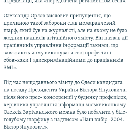
акредитації, яка «передбачена регламентом сесії».
Усі сайти RFE/RL
Олександр Орлов висловив припущення, що
причиною такої заборони став момаранчевий
шарф, який був на журналісті, але на якому не було
жодних надписів агітаційного змісту. Він назвав дії
працівників управління інформації такими, що
заважають йому виконувати свої професійні
обов»язки і «дискримінаційними до працівників
ЗМІ».
Під час нещодавнього візиту до Одеси кандидата
на посаду Президента України Віктора Януковича,
після його прес- конференції у будинку профспілок,
керівника управління інформації міськвиконкому
Олексія Зарічанського можна було побачити у біло-
голубому шарфику з надписом «Наш вибір -2004.
Віктор Янукович».