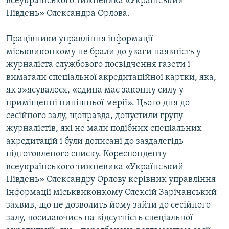
всеукраїнського тижневика «Український
МУЛЬТИМЕДІА
Південь» Олександра Орлова.
ФОТО
Працівники управління інформації
СПЕЦПРОЄКТИ
міськвиконкому не брали до уваги наявність у
журналіста службового посвідчення газети і
ПОДКАСТИ
вимагали спеціальної акредитаційної картки, яка,
як з»ясувалося, «єдина має законну силу у
КРИМ РЕАЛІЇ
приміщенні нинішньої мерії». Цього дня до
РУС
сесійного залу, щоправда, допустили групу
УКР
журналістів, які не мали подібних спеціальних
акредитацій і були дописані до заздалегідь
КТАТ
підготовленого списку. Кореспонденту
всеукраїнського тижневика «Український
ДОЛУЧАЙСЯ!
Південь» Олександру Орлову керівник управління
інформації міськвиконкому Олексій Зарічанський
заявив, що не дозволить йому зайти до сесійного
залу, посилаючись на відсутність спеціальної