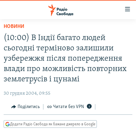
Доступність
посилання
Перейти
НОВИНИ
до
РАДІО СВОБОДА – 70 РОКІВ
(10:00) В Індії багато людей
основного
ВСЕ ЗА ДОБУ
матеріалу
сьогодні терміново залишили
СТАТТІ
Перейти
узбережжя після попередження
до
ВІЙНА
ПОЛІТИКА
влади про можливість повторних
основної
РОСІЙСЬКА «ФІЛЬТРАЦІЯ»
ЕКОНОМІКА
навігації
землетрусів і цунамі
Перейти
ДОНБАС.РЕАЛІЇ
СУСПІЛЬСТВО
до
30 грудня 2004, 09:55
КРИМ.РЕАЛІЇ
КУЛЬТУРА
пошуку
Поділитись
Читати без VPN
ТИ ЯК?
СПОРТ
СХЕМИ
УКРАЇНА
Додати Радіо Свобода як бажане джерело в Google
КИТАЙ.ВИКЛИКИ
СВІТ