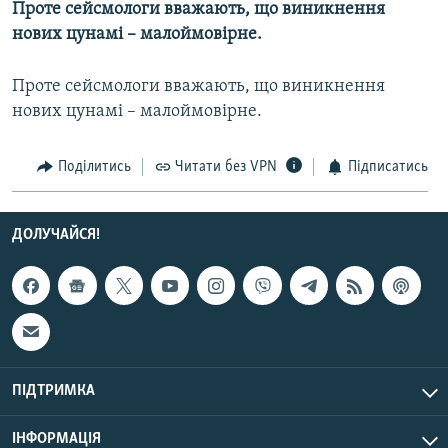
Проте сейсмологи вважають, що виникнення
МУЛЬТИМЕДІА
нових цунамі – малоймовірне.
ФОТО
Проте сейсмологи вважають, що виникнення
СПЕЦПРОЄКТИ
нових цунамі – малоймовірне.
ПОДКАСТИ
Поділитись
Читати без VPN
Підписатись
КРИМ РЕАЛІЇ
РУС
ДОЛУЧАЙСЯ!
УКР
КТАТ
ДОЛУЧАЙСЯ!
ПІДТРИМКА
ІНФОРМАЦІЯ