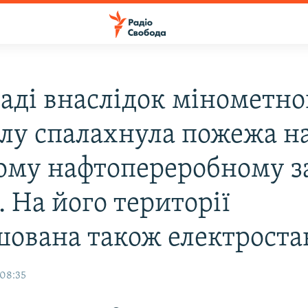
даді внаслідок мінометно
ілу спалахнула пожежа н
ому нафтопереробному з
. На його території
шована також електроста
 08:35