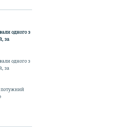
вали одного з
, за
вали одного з
, за
и потужний
о