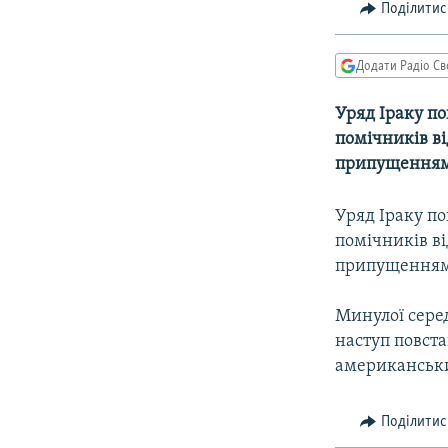
МУЛЬТИМЕДІА
Поділитис
ФОТО
Додати Радіо Св
СПЕЦПРОЄКТИ
ПОДКАСТИ
Уряд Іраку по
помічників ві
припущеннями,
Уряд Іраку по
помічників ві
припущеннями,
Минулої сере
наступ повста
американських
Поділитис
КРИМ РЕАЛІЇ