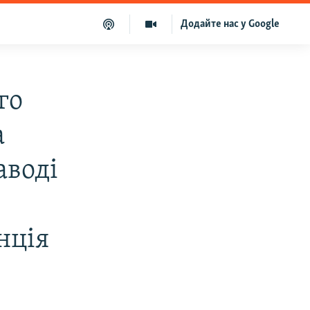
Додайте нас у Google
го
а
аводі
нція