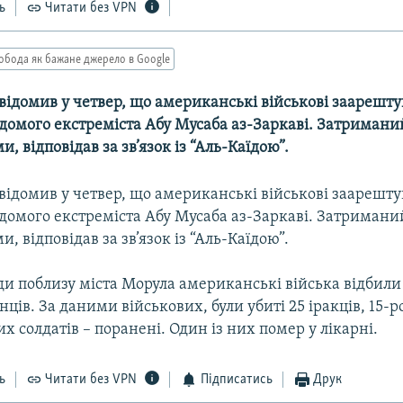
ь
Читати без VPN
обода як бажане джерело в Google
відомив у четвер, що американські військові заарешту
домого екстреміста Абу Мусаба аз-Заркаві. Затриманий
 відповідав за зв’язок із “Аль-Каїдою”.
відомив у четвер, що американські військові заарешту
домого екстреміста Абу Мусаба аз-Заркаві. Затриманий
 відповідав за зв’язок із “Аль-Каїдою”.
ди поблизу міста Морула американські війська відбил
нців. За даними військових, були убиті 25 іракців, 15-р
 солдатів – поранені. Один із них помер у лікарні.
ь
Читати без VPN
Підписатись
Друк